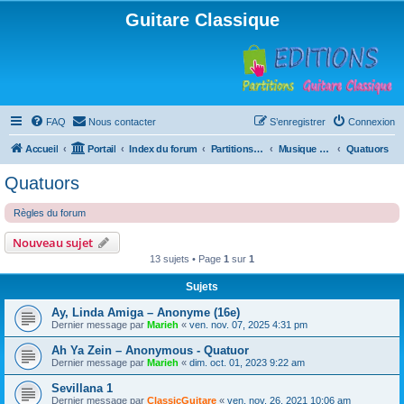
Guitare Classique
FAQ
Nous contacter
S’enregistrer
Connexion
Accueil
Portail
Index du forum
Partitions pour guitare en libre téléchargement
Musique d'ensemble
Quatuors
Quatuors
Règles du forum
Nouveau sujet
13 sujets • Page
1
sur
1
Sujets
Ay, Linda Amiga – Anonyme (16e)
Dernier message par
Marieh
«
ven. nov. 07, 2025 4:31 pm
Ah Ya Zein – Anonymous - Quatuor
Dernier message par
Marieh
«
dim. oct. 01, 2023 9:22 am
Sevillana 1
Dernier message par
ClassicGuitare
«
ven. nov. 26, 2021 10:06 am