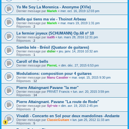
Yo Me Soy La Morenica - Anonyme (XVIe)
Dernier message par
Marieh
«
mer. oct. 16, 2019 12:03 pm
Belle qui tiens ma vie - Thoinot Arbeau
Dernier message par
Marieh
«
mar. mars 19, 2019 1:31 pm
Réponses :
2
Le fermier joyeux (SCHUMANN) Op.68 nº 10
Dernier message par
isa95
«
lun. mars 28, 2016 12:31 pm
Réponses :
2
Samba lele - Brésil (Quatuor de guitares)
Dernier message par
didier
«
jeu. janv. 14, 2016 10:32 am
Réponses :
1
Caroll of the bells
Dernier message par
PierreL
«
dim. déc. 27, 2015 6:53 pm
Modulations: composition pour 4 guitares
Dernier message par
Manu Cavalier
«
mar. sept. 15, 2015 9:30 pm
Réponses :
12
Pierre Attaingnant Pavane "la mer"
Dernier message par
PRIVET Francis
«
lun. avr. 20, 2015 3:59 pm
Réponses :
14
Pierre Attaingnant. Pavane "La route de Rode"
Dernier message par
Syl~vie
«
dim. avr. 19, 2015 2:45 pm
Réponses :
2
Vivaldi - Concerto en Sol pour deux mandolines -Andante
Dernier message par
ClassicGuitare
«
lun. juin 25, 2012 11:33 am
Réponses :
5