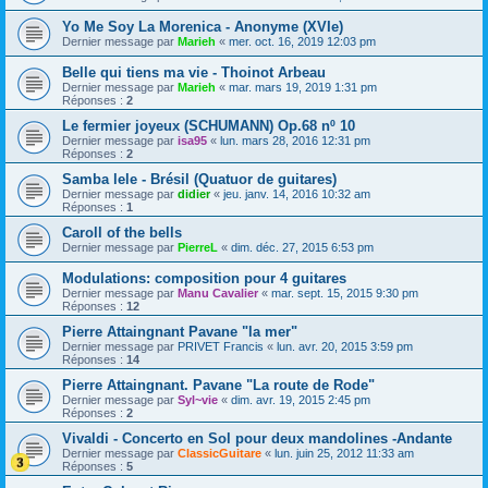
Yo Me Soy La Morenica - Anonyme (XVIe)
Dernier message par
Marieh
«
mer. oct. 16, 2019 12:03 pm
Belle qui tiens ma vie - Thoinot Arbeau
Dernier message par
Marieh
«
mar. mars 19, 2019 1:31 pm
Réponses :
2
Le fermier joyeux (SCHUMANN) Op.68 nº 10
Dernier message par
isa95
«
lun. mars 28, 2016 12:31 pm
Réponses :
2
Samba lele - Brésil (Quatuor de guitares)
Dernier message par
didier
«
jeu. janv. 14, 2016 10:32 am
Réponses :
1
Caroll of the bells
Dernier message par
PierreL
«
dim. déc. 27, 2015 6:53 pm
Modulations: composition pour 4 guitares
Dernier message par
Manu Cavalier
«
mar. sept. 15, 2015 9:30 pm
Réponses :
12
Pierre Attaingnant Pavane "la mer"
Dernier message par
PRIVET Francis
«
lun. avr. 20, 2015 3:59 pm
Réponses :
14
Pierre Attaingnant. Pavane "La route de Rode"
Dernier message par
Syl~vie
«
dim. avr. 19, 2015 2:45 pm
Réponses :
2
Vivaldi - Concerto en Sol pour deux mandolines -Andante
Dernier message par
ClassicGuitare
«
lun. juin 25, 2012 11:33 am
Réponses :
5