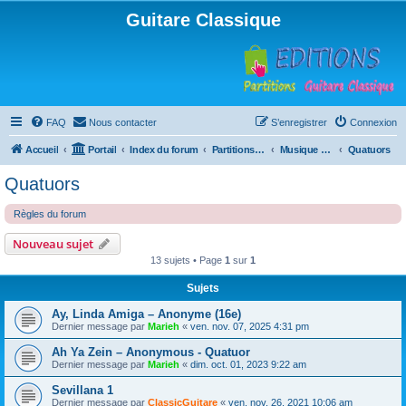
Guitare Classique
FAQ
Nous contacter
S’enregistrer
Connexion
Accueil
Portail
Index du forum
Partitions pour guitare en libre téléchargement
Musique d'ensemble
Quatuors
Quatuors
Règles du forum
Nouveau sujet
13 sujets • Page
1
sur
1
Sujets
Ay, Linda Amiga – Anonyme (16e)
Dernier message par
Marieh
«
ven. nov. 07, 2025 4:31 pm
Ah Ya Zein – Anonymous - Quatuor
Dernier message par
Marieh
«
dim. oct. 01, 2023 9:22 am
Sevillana 1
Dernier message par
ClassicGuitare
«
ven. nov. 26, 2021 10:06 am