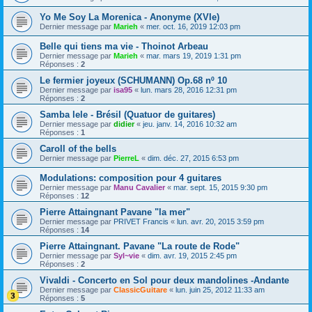
Yo Me Soy La Morenica - Anonyme (XVIe)
Dernier message par
Marieh
«
mer. oct. 16, 2019 12:03 pm
Belle qui tiens ma vie - Thoinot Arbeau
Dernier message par
Marieh
«
mar. mars 19, 2019 1:31 pm
Réponses :
2
Le fermier joyeux (SCHUMANN) Op.68 nº 10
Dernier message par
isa95
«
lun. mars 28, 2016 12:31 pm
Réponses :
2
Samba lele - Brésil (Quatuor de guitares)
Dernier message par
didier
«
jeu. janv. 14, 2016 10:32 am
Réponses :
1
Caroll of the bells
Dernier message par
PierreL
«
dim. déc. 27, 2015 6:53 pm
Modulations: composition pour 4 guitares
Dernier message par
Manu Cavalier
«
mar. sept. 15, 2015 9:30 pm
Réponses :
12
Pierre Attaingnant Pavane "la mer"
Dernier message par
PRIVET Francis
«
lun. avr. 20, 2015 3:59 pm
Réponses :
14
Pierre Attaingnant. Pavane "La route de Rode"
Dernier message par
Syl~vie
«
dim. avr. 19, 2015 2:45 pm
Réponses :
2
Vivaldi - Concerto en Sol pour deux mandolines -Andante
Dernier message par
ClassicGuitare
«
lun. juin 25, 2012 11:33 am
Réponses :
5