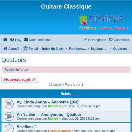
Guitare Classique
FAQ
Nous contacter
S’enregistrer
Connexion
Accueil
Portail
Index du forum
Partitions pour guitare en libre téléchargement
Musique d'ensemble
Quatuors
Quatuors
Règles du forum
Nouveau sujet
13 sujets • Page
1
sur
1
Sujets
Ay, Linda Amiga – Anonyme (16e)
Dernier message par
Marieh
«
ven. nov. 07, 2025 4:31 pm
Ah Ya Zein – Anonymous - Quatuor
Dernier message par
Marieh
«
dim. oct. 01, 2023 9:22 am
Sevillana 1
Dernier message par
ClassicGuitare
«
ven. nov. 26, 2021 10:06 am