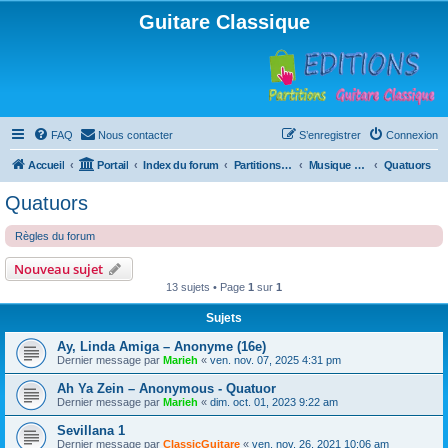
Guitare Classique
FAQ
Nous contacter
S’enregistrer
Connexion
Accueil
Portail
Index du forum
Partitions pour guitare en libre téléchargement
Musique d'ensemble
Quatuors
Quatuors
Règles du forum
Nouveau sujet
13 sujets • Page
1
sur
1
Sujets
Ay, Linda Amiga – Anonyme (16e)
Dernier message par
Marieh
«
ven. nov. 07, 2025 4:31 pm
Ah Ya Zein – Anonymous - Quatuor
Dernier message par
Marieh
«
dim. oct. 01, 2023 9:22 am
Sevillana 1
Dernier message par
ClassicGuitare
«
ven. nov. 26, 2021 10:06 am