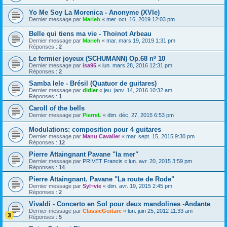
Yo Me Soy La Morenica - Anonyme (XVIe)
Dernier message par
Marieh
«
mer. oct. 16, 2019 12:03 pm
Belle qui tiens ma vie - Thoinot Arbeau
Dernier message par
Marieh
«
mar. mars 19, 2019 1:31 pm
Réponses :
2
Le fermier joyeux (SCHUMANN) Op.68 nº 10
Dernier message par
isa95
«
lun. mars 28, 2016 12:31 pm
Réponses :
2
Samba lele - Brésil (Quatuor de guitares)
Dernier message par
didier
«
jeu. janv. 14, 2016 10:32 am
Réponses :
1
Caroll of the bells
Dernier message par
PierreL
«
dim. déc. 27, 2015 6:53 pm
Modulations: composition pour 4 guitares
Dernier message par
Manu Cavalier
«
mar. sept. 15, 2015 9:30 pm
Réponses :
12
Pierre Attaingnant Pavane "la mer"
Dernier message par
PRIVET Francis
«
lun. avr. 20, 2015 3:59 pm
Réponses :
14
Pierre Attaingnant. Pavane "La route de Rode"
Dernier message par
Syl~vie
«
dim. avr. 19, 2015 2:45 pm
Réponses :
2
Vivaldi - Concerto en Sol pour deux mandolines -Andante
Dernier message par
ClassicGuitare
«
lun. juin 25, 2012 11:33 am
Réponses :
5