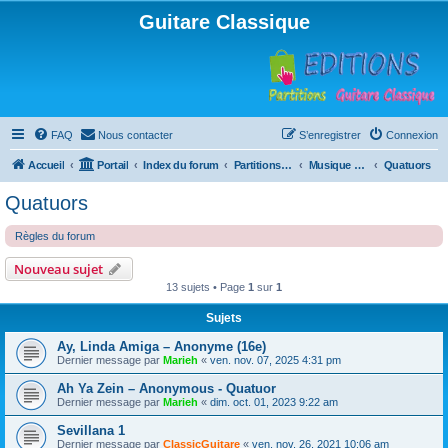
Guitare Classique
FAQ
Nous contacter
S’enregistrer
Connexion
Accueil
Portail
Index du forum
Partitions pour guitare en libre téléchargement
Musique d'ensemble
Quatuors
Quatuors
Règles du forum
Nouveau sujet
13 sujets • Page
1
sur
1
Sujets
Ay, Linda Amiga – Anonyme (16e)
Dernier message par
Marieh
«
ven. nov. 07, 2025 4:31 pm
Ah Ya Zein – Anonymous - Quatuor
Dernier message par
Marieh
«
dim. oct. 01, 2023 9:22 am
Sevillana 1
Dernier message par
ClassicGuitare
«
ven. nov. 26, 2021 10:06 am