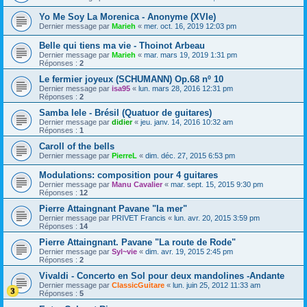
Yo Me Soy La Morenica - Anonyme (XVIe)
Dernier message par
Marieh
«
mer. oct. 16, 2019 12:03 pm
Belle qui tiens ma vie - Thoinot Arbeau
Dernier message par
Marieh
«
mar. mars 19, 2019 1:31 pm
Réponses :
2
Le fermier joyeux (SCHUMANN) Op.68 nº 10
Dernier message par
isa95
«
lun. mars 28, 2016 12:31 pm
Réponses :
2
Samba lele - Brésil (Quatuor de guitares)
Dernier message par
didier
«
jeu. janv. 14, 2016 10:32 am
Réponses :
1
Caroll of the bells
Dernier message par
PierreL
«
dim. déc. 27, 2015 6:53 pm
Modulations: composition pour 4 guitares
Dernier message par
Manu Cavalier
«
mar. sept. 15, 2015 9:30 pm
Réponses :
12
Pierre Attaingnant Pavane "la mer"
Dernier message par
PRIVET Francis
«
lun. avr. 20, 2015 3:59 pm
Réponses :
14
Pierre Attaingnant. Pavane "La route de Rode"
Dernier message par
Syl~vie
«
dim. avr. 19, 2015 2:45 pm
Réponses :
2
Vivaldi - Concerto en Sol pour deux mandolines -Andante
Dernier message par
ClassicGuitare
«
lun. juin 25, 2012 11:33 am
Réponses :
5