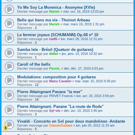
Yo Me Soy La Morenica - Anonyme (XVIe)
Dernier message par
Marieh
«
mer. oct. 16, 2019 12:03 pm
Belle qui tiens ma vie - Thoinot Arbeau
Dernier message par
Marieh
«
mar. mars 19, 2019 1:31 pm
Réponses :
2
Le fermier joyeux (SCHUMANN) Op.68 nº 10
Dernier message par
isa95
«
lun. mars 28, 2016 12:31 pm
Réponses :
2
Samba lele - Brésil (Quatuor de guitares)
Dernier message par
didier
«
jeu. janv. 14, 2016 10:32 am
Réponses :
1
Caroll of the bells
Dernier message par
PierreL
«
dim. déc. 27, 2015 6:53 pm
Modulations: composition pour 4 guitares
Dernier message par
Manu Cavalier
«
mar. sept. 15, 2015 9:30 pm
Réponses :
12
Pierre Attaingnant Pavane "la mer"
Dernier message par
PRIVET Francis
«
lun. avr. 20, 2015 3:59 pm
Réponses :
14
Pierre Attaingnant. Pavane "La route de Rode"
Dernier message par
Syl~vie
«
dim. avr. 19, 2015 2:45 pm
Réponses :
2
Vivaldi - Concerto en Sol pour deux mandolines -Andante
Dernier message par
ClassicGuitare
«
lun. juin 25, 2012 11:33 am
Réponses :
5