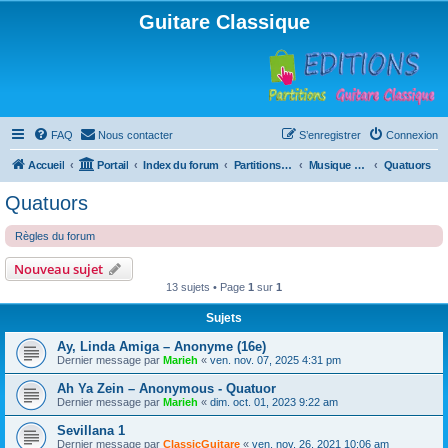
Guitare Classique
FAQ
Nous contacter
S’enregistrer
Connexion
Accueil
Portail
Index du forum
Partitions pour guitare en libre téléchargement
Musique d'ensemble
Quatuors
Quatuors
Règles du forum
Nouveau sujet
13 sujets • Page
1
sur
1
Sujets
Ay, Linda Amiga – Anonyme (16e)
Dernier message par
Marieh
«
ven. nov. 07, 2025 4:31 pm
Ah Ya Zein – Anonymous - Quatuor
Dernier message par
Marieh
«
dim. oct. 01, 2023 9:22 am
Sevillana 1
Dernier message par
ClassicGuitare
«
ven. nov. 26, 2021 10:06 am