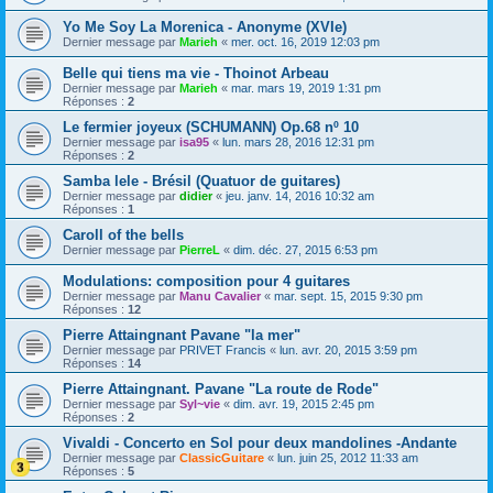
Yo Me Soy La Morenica - Anonyme (XVIe)
Dernier message par
Marieh
«
mer. oct. 16, 2019 12:03 pm
Belle qui tiens ma vie - Thoinot Arbeau
Dernier message par
Marieh
«
mar. mars 19, 2019 1:31 pm
Réponses :
2
Le fermier joyeux (SCHUMANN) Op.68 nº 10
Dernier message par
isa95
«
lun. mars 28, 2016 12:31 pm
Réponses :
2
Samba lele - Brésil (Quatuor de guitares)
Dernier message par
didier
«
jeu. janv. 14, 2016 10:32 am
Réponses :
1
Caroll of the bells
Dernier message par
PierreL
«
dim. déc. 27, 2015 6:53 pm
Modulations: composition pour 4 guitares
Dernier message par
Manu Cavalier
«
mar. sept. 15, 2015 9:30 pm
Réponses :
12
Pierre Attaingnant Pavane "la mer"
Dernier message par
PRIVET Francis
«
lun. avr. 20, 2015 3:59 pm
Réponses :
14
Pierre Attaingnant. Pavane "La route de Rode"
Dernier message par
Syl~vie
«
dim. avr. 19, 2015 2:45 pm
Réponses :
2
Vivaldi - Concerto en Sol pour deux mandolines -Andante
Dernier message par
ClassicGuitare
«
lun. juin 25, 2012 11:33 am
Réponses :
5