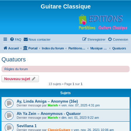
Guitare Classique
FAQ
Nous contacter
S’enregistrer
Connexion
Accueil
Portail
Index du forum
Partitions pour guitare en libre téléchargement
Musique d'ensemble
Quatuors
Quatuors
Règles du forum
Nouveau sujet
13 sujets • Page
1
sur
1
Sujets
Ay, Linda Amiga – Anonyme (16e)
Dernier message par
Marieh
«
ven. nov. 07, 2025 4:31 pm
Ah Ya Zein – Anonymous - Quatuor
Dernier message par
Marieh
«
dim. oct. 01, 2023 9:22 am
Sevillana 1
Dernier message par
ClassicGuitare
«
ven. nov. 26, 2021 10:06 am