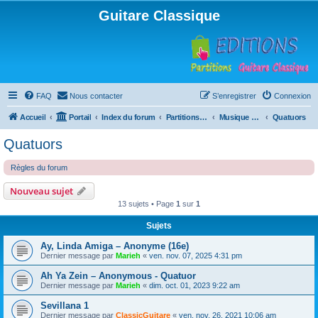
Guitare Classique
FAQ
Nous contacter
S’enregistrer
Connexion
Accueil
Portail
Index du forum
Partitions pour guitare en libre téléchargement
Musique d'ensemble
Quatuors
Quatuors
Règles du forum
Nouveau sujet
13 sujets • Page
1
sur
1
Sujets
Ay, Linda Amiga – Anonyme (16e)
Dernier message par
Marieh
«
ven. nov. 07, 2025 4:31 pm
Ah Ya Zein – Anonymous - Quatuor
Dernier message par
Marieh
«
dim. oct. 01, 2023 9:22 am
Sevillana 1
Dernier message par
ClassicGuitare
«
ven. nov. 26, 2021 10:06 am