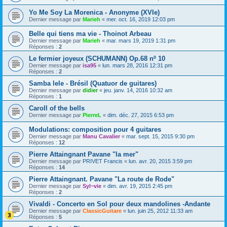
Yo Me Soy La Morenica - Anonyme (XVIe)
Dernier message par
Marieh
«
mer. oct. 16, 2019 12:03 pm
Belle qui tiens ma vie - Thoinot Arbeau
Dernier message par
Marieh
«
mar. mars 19, 2019 1:31 pm
Réponses :
2
Le fermier joyeux (SCHUMANN) Op.68 nº 10
Dernier message par
isa95
«
lun. mars 28, 2016 12:31 pm
Réponses :
2
Samba lele - Brésil (Quatuor de guitares)
Dernier message par
didier
«
jeu. janv. 14, 2016 10:32 am
Réponses :
1
Caroll of the bells
Dernier message par
PierreL
«
dim. déc. 27, 2015 6:53 pm
Modulations: composition pour 4 guitares
Dernier message par
Manu Cavalier
«
mar. sept. 15, 2015 9:30 pm
Réponses :
12
Pierre Attaingnant Pavane "la mer"
Dernier message par
PRIVET Francis
«
lun. avr. 20, 2015 3:59 pm
Réponses :
14
Pierre Attaingnant. Pavane "La route de Rode"
Dernier message par
Syl~vie
«
dim. avr. 19, 2015 2:45 pm
Réponses :
2
Vivaldi - Concerto en Sol pour deux mandolines -Andante
Dernier message par
ClassicGuitare
«
lun. juin 25, 2012 11:33 am
Réponses :
5