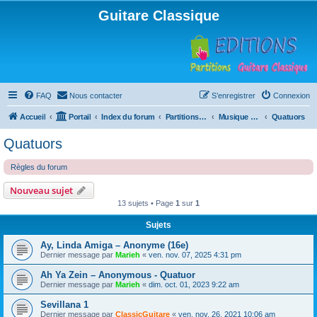
Guitare Classique
FAQ
Nous contacter
S’enregistrer
Connexion
Accueil
Portail
Index du forum
Partitions pour guitare en libre téléchargement
Musique d'ensemble
Quatuors
Quatuors
Règles du forum
Nouveau sujet
13 sujets • Page
1
sur
1
Sujets
Ay, Linda Amiga – Anonyme (16e)
Dernier message par
Marieh
«
ven. nov. 07, 2025 4:31 pm
Ah Ya Zein – Anonymous - Quatuor
Dernier message par
Marieh
«
dim. oct. 01, 2023 9:22 am
Sevillana 1
Dernier message par
ClassicGuitare
«
ven. nov. 26, 2021 10:06 am