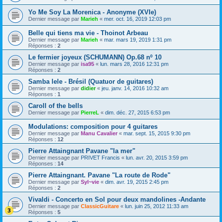
Yo Me Soy La Morenica - Anonyme (XVIe)
Dernier message par
Marieh
«
mer. oct. 16, 2019 12:03 pm
Belle qui tiens ma vie - Thoinot Arbeau
Dernier message par
Marieh
«
mar. mars 19, 2019 1:31 pm
Réponses :
2
Le fermier joyeux (SCHUMANN) Op.68 nº 10
Dernier message par
isa95
«
lun. mars 28, 2016 12:31 pm
Réponses :
2
Samba lele - Brésil (Quatuor de guitares)
Dernier message par
didier
«
jeu. janv. 14, 2016 10:32 am
Réponses :
1
Caroll of the bells
Dernier message par
PierreL
«
dim. déc. 27, 2015 6:53 pm
Modulations: composition pour 4 guitares
Dernier message par
Manu Cavalier
«
mar. sept. 15, 2015 9:30 pm
Réponses :
12
Pierre Attaingnant Pavane "la mer"
Dernier message par
PRIVET Francis
«
lun. avr. 20, 2015 3:59 pm
Réponses :
14
Pierre Attaingnant. Pavane "La route de Rode"
Dernier message par
Syl~vie
«
dim. avr. 19, 2015 2:45 pm
Réponses :
2
Vivaldi - Concerto en Sol pour deux mandolines -Andante
Dernier message par
ClassicGuitare
«
lun. juin 25, 2012 11:33 am
Réponses :
5