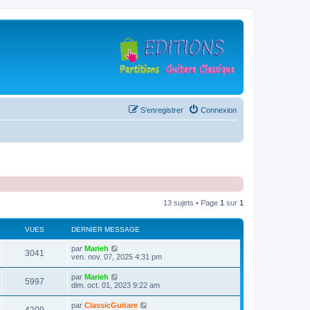
S’enregistrer
Connexion
13 sujets • Page
1
sur
1
VUES
DERNIER MESSAGE
D
par
Marieh
V
3041
e
ven. nov. 07, 2025 4:31 pm
r
u
n
D
par
Marieh
V
5997
i
e
dim. oct. 01, 2023 9:22 am
e
e
r
r
u
n
D
par
ClassicGuitare
s
m
V
i