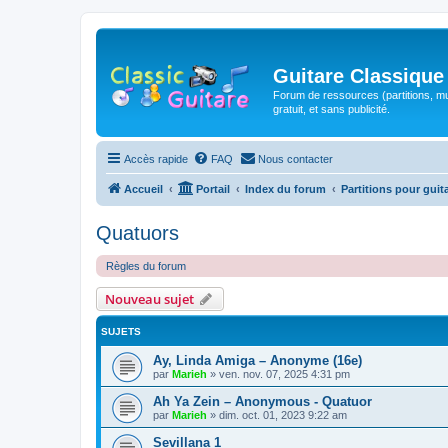
Guitare Classique
Forum de ressources (partitions, mu
gratuit, et sans publicité.
Accès rapide
FAQ
Nous contacter
Accueil
Portail
Index du forum
Partitions pour guit
Quatuors
Règles du forum
Nouveau sujet
SUJETS
Ay, Linda Amiga – Anonyme (16e)
par
Marieh
»
ven. nov. 07, 2025 4:31 pm
Ah Ya Zein – Anonymous - Quatuor
par
Marieh
»
dim. oct. 01, 2023 9:22 am
Sevillana 1