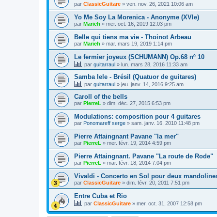
par
ClassicGuitare
»
ven. nov. 26, 2021 10:06 am
Yo Me Soy La Morenica - Anonyme (XVIe)
par
Marieh
»
mer. oct. 16, 2019 12:03 pm
Belle qui tiens ma vie - Thoinot Arbeau
par
Marieh
»
mar. mars 19, 2019 1:14 pm
Le fermier joyeux (SCHUMANN) Op.68 nº 10
par
guitarraul
»
lun. mars 28, 2016 11:33 am
Samba lele - Brésil (Quatuor de guitares)
par
guitarraul
»
jeu. janv. 14, 2016 9:25 am
Caroll of the bells
par
PierreL
»
dim. déc. 27, 2015 6:53 pm
Modulations: composition pour 4 guitares
par
Ponomareff serge
»
sam. janv. 16, 2010 11:48 pm
Pierre Attaingnant Pavane "la mer"
par
PierreL
»
mer. févr. 19, 2014 4:59 pm
Pierre Attaingnant. Pavane "La route de Rode"
par
PierreL
»
mar. févr. 18, 2014 7:04 pm
Vivaldi - Concerto en Sol pour deux mandoline
par
ClassicGuitare
»
dim. févr. 20, 2011 7:51 pm
Entre Cuba et Rio
par
ClassicGuitare
»
mer. oct. 31, 2007 12:58 pm