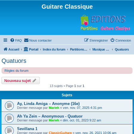
Guitare Classique
FAQ
Nous contacter
S’enregistrer
Connexion
Accueil
Portail
Index du forum
Partitions pour guitare en libre téléchargement
Musique d'ensemble
Quatuors
Quatuors
Règles du forum
Nouveau sujet
13 sujets • Page
1
sur
1
Sujets
Ay, Linda Amiga – Anonyme (16e)
Dernier message par
Marieh
«
ven. nov. 07, 2025 4:31 pm
Ah Ya Zein – Anonymous - Quatuor
Dernier message par
Marieh
«
dim. oct. 01, 2023 9:22 am
Sevillana 1
Dernier message par
ClassicGuitare
«
ven. nov. 26, 2021 10:06 am