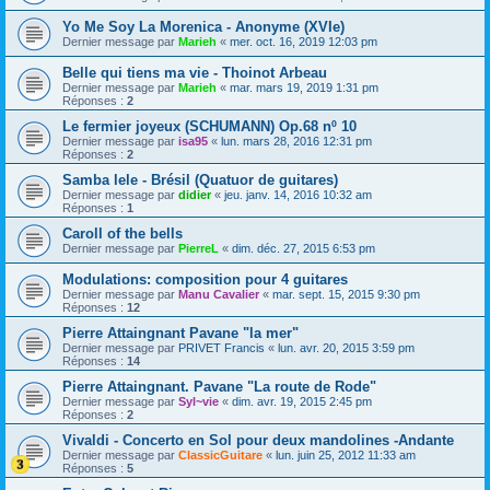
Yo Me Soy La Morenica - Anonyme (XVIe)
Dernier message par
Marieh
«
mer. oct. 16, 2019 12:03 pm
Belle qui tiens ma vie - Thoinot Arbeau
Dernier message par
Marieh
«
mar. mars 19, 2019 1:31 pm
Réponses :
2
Le fermier joyeux (SCHUMANN) Op.68 nº 10
Dernier message par
isa95
«
lun. mars 28, 2016 12:31 pm
Réponses :
2
Samba lele - Brésil (Quatuor de guitares)
Dernier message par
didier
«
jeu. janv. 14, 2016 10:32 am
Réponses :
1
Caroll of the bells
Dernier message par
PierreL
«
dim. déc. 27, 2015 6:53 pm
Modulations: composition pour 4 guitares
Dernier message par
Manu Cavalier
«
mar. sept. 15, 2015 9:30 pm
Réponses :
12
Pierre Attaingnant Pavane "la mer"
Dernier message par
PRIVET Francis
«
lun. avr. 20, 2015 3:59 pm
Réponses :
14
Pierre Attaingnant. Pavane "La route de Rode"
Dernier message par
Syl~vie
«
dim. avr. 19, 2015 2:45 pm
Réponses :
2
Vivaldi - Concerto en Sol pour deux mandolines -Andante
Dernier message par
ClassicGuitare
«
lun. juin 25, 2012 11:33 am
Réponses :
5