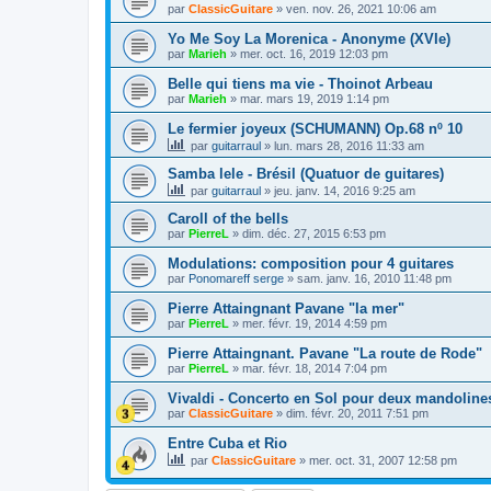
par
ClassicGuitare
»
ven. nov. 26, 2021 10:06 am
Yo Me Soy La Morenica - Anonyme (XVIe)
par
Marieh
»
mer. oct. 16, 2019 12:03 pm
Belle qui tiens ma vie - Thoinot Arbeau
par
Marieh
»
mar. mars 19, 2019 1:14 pm
Le fermier joyeux (SCHUMANN) Op.68 nº 10
par
guitarraul
»
lun. mars 28, 2016 11:33 am
Samba lele - Brésil (Quatuor de guitares)
par
guitarraul
»
jeu. janv. 14, 2016 9:25 am
Caroll of the bells
par
PierreL
»
dim. déc. 27, 2015 6:53 pm
Modulations: composition pour 4 guitares
par
Ponomareff serge
»
sam. janv. 16, 2010 11:48 pm
Pierre Attaingnant Pavane "la mer"
par
PierreL
»
mer. févr. 19, 2014 4:59 pm
Pierre Attaingnant. Pavane "La route de Rode"
par
PierreL
»
mar. févr. 18, 2014 7:04 pm
Vivaldi - Concerto en Sol pour deux mandoline
par
ClassicGuitare
»
dim. févr. 20, 2011 7:51 pm
Entre Cuba et Rio
par
ClassicGuitare
»
mer. oct. 31, 2007 12:58 pm