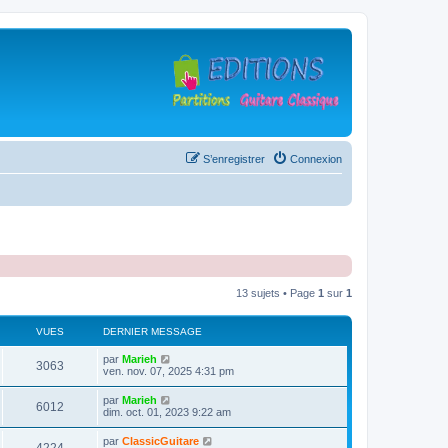
S’enregistrer
Connexion
13 sujets • Page
1
sur
1
VUES
DERNIER MESSAGE
D
par
Marieh
V
3063
e
ven. nov. 07, 2025 4:31 pm
r
u
n
D
par
Marieh
V
6012
i
e
dim. oct. 01, 2023 9:22 am
e
e
r
r
u
n
D
par
ClassicGuitare
s
m
V
i