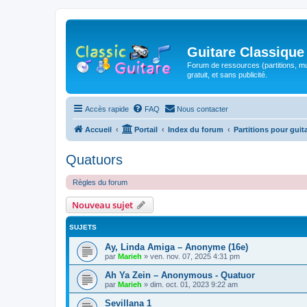
Guitare Classique
Forum de ressources (partitions, mu
gratuit, et sans publicité.
Accès rapide
FAQ
Nous contacter
Accueil
Portail
Index du forum
Partitions pour guit
Quatuors
Règles du forum
Nouveau sujet
SUJETS
Ay, Linda Amiga – Anonyme (16e)
par
Marieh
»
ven. nov. 07, 2025 4:31 pm
Ah Ya Zein – Anonymous - Quatuor
par
Marieh
»
dim. oct. 01, 2023 9:22 am
Sevillana 1