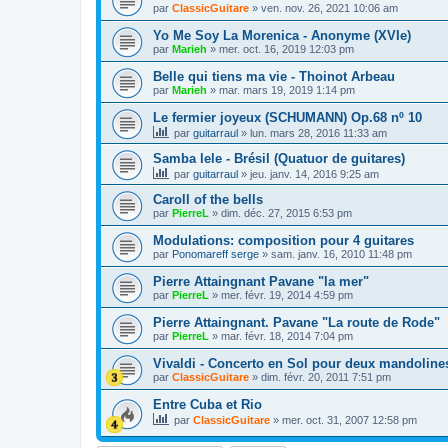
par
ClassicGuitare
»
ven. nov. 26, 2021 10:06 am
Yo Me Soy La Morenica - Anonyme (XVIe)
par
Marieh
»
mer. oct. 16, 2019 12:03 pm
Belle qui tiens ma vie - Thoinot Arbeau
par
Marieh
»
mar. mars 19, 2019 1:14 pm
Le fermier joyeux (SCHUMANN) Op.68 nº 10
par
guitarraul
»
lun. mars 28, 2016 11:33 am
Samba lele - Brésil (Quatuor de guitares)
par
guitarraul
»
jeu. janv. 14, 2016 9:25 am
Caroll of the bells
par
PierreL
»
dim. déc. 27, 2015 6:53 pm
Modulations: composition pour 4 guitares
par
Ponomareff serge
»
sam. janv. 16, 2010 11:48 pm
Pierre Attaingnant Pavane "la mer"
par
PierreL
»
mer. févr. 19, 2014 4:59 pm
Pierre Attaingnant. Pavane "La route de Rode"
par
PierreL
»
mar. févr. 18, 2014 7:04 pm
Vivaldi - Concerto en Sol pour deux mandoline
par
ClassicGuitare
»
dim. févr. 20, 2011 7:51 pm
Entre Cuba et Rio
par
ClassicGuitare
»
mer. oct. 31, 2007 12:58 pm