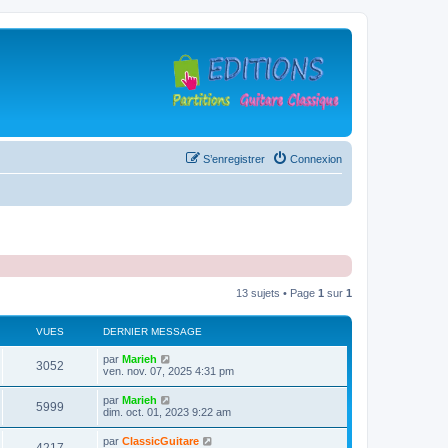
S’enregistrer
Connexion
13 sujets • Page
1
sur
1
VUES
DERNIER MESSAGE
D
par
Marieh
V
3052
e
ven. nov. 07, 2025 4:31 pm
r
u
n
D
par
Marieh
V
5999
i
e
dim. oct. 01, 2023 9:22 am
e
e
r
r
u
n
D
par
ClassicGuitare
s
m
V
i