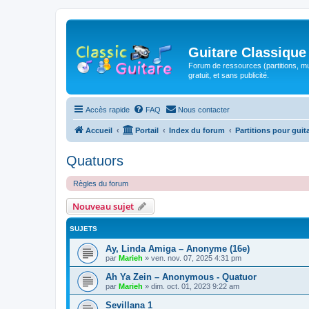
Guitare Classique
Forum de ressources (partitions, mu
gratuit, et sans publicité.
Accès rapide
FAQ
Nous contacter
Accueil
Portail
Index du forum
Partitions pour guit
Quatuors
Règles du forum
Nouveau sujet
SUJETS
Ay, Linda Amiga – Anonyme (16e)
par
Marieh
»
ven. nov. 07, 2025 4:31 pm
Ah Ya Zein – Anonymous - Quatuor
par
Marieh
»
dim. oct. 01, 2023 9:22 am
Sevillana 1