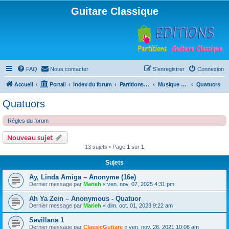
Guitare Classique
FAQ
Nous contacter
S’enregistrer
Connexion
Accueil
Portail
Index du forum
Partitions pour guitare en libre téléchargement
Musique d'ensemble
Quatuors
Quatuors
Règles du forum
Nouveau sujet
13 sujets • Page
1
sur
1
Sujets
Ay, Linda Amiga – Anonyme (16e)
Dernier message par
Marieh
«
ven. nov. 07, 2025 4:31 pm
Ah Ya Zein – Anonymous - Quatuor
Dernier message par
Marieh
«
dim. oct. 01, 2023 9:22 am
Sevillana 1
Dernier message par
ClassicGuitare
«
ven. nov. 26, 2021 10:06 am