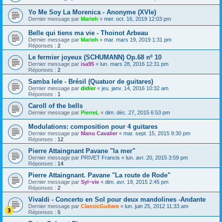
Yo Me Soy La Morenica - Anonyme (XVIe)
Dernier message par
Marieh
«
mer. oct. 16, 2019 12:03 pm
Belle qui tiens ma vie - Thoinot Arbeau
Dernier message par
Marieh
«
mar. mars 19, 2019 1:31 pm
Réponses :
2
Le fermier joyeux (SCHUMANN) Op.68 nº 10
Dernier message par
isa95
«
lun. mars 28, 2016 12:31 pm
Réponses :
2
Samba lele - Brésil (Quatuor de guitares)
Dernier message par
didier
«
jeu. janv. 14, 2016 10:32 am
Réponses :
1
Caroll of the bells
Dernier message par
PierreL
«
dim. déc. 27, 2015 6:53 pm
Modulations: composition pour 4 guitares
Dernier message par
Manu Cavalier
«
mar. sept. 15, 2015 9:30 pm
Réponses :
12
Pierre Attaingnant Pavane "la mer"
Dernier message par
PRIVET Francis
«
lun. avr. 20, 2015 3:59 pm
Réponses :
14
Pierre Attaingnant. Pavane "La route de Rode"
Dernier message par
Syl~vie
«
dim. avr. 19, 2015 2:45 pm
Réponses :
2
Vivaldi - Concerto en Sol pour deux mandolines -Andante
Dernier message par
ClassicGuitare
«
lun. juin 25, 2012 11:33 am
Réponses :
5