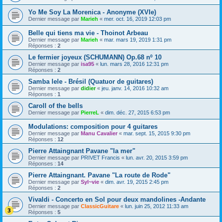
Yo Me Soy La Morenica - Anonyme (XVIe)
Dernier message par
Marieh
«
mer. oct. 16, 2019 12:03 pm
Belle qui tiens ma vie - Thoinot Arbeau
Dernier message par
Marieh
«
mar. mars 19, 2019 1:31 pm
Réponses :
2
Le fermier joyeux (SCHUMANN) Op.68 nº 10
Dernier message par
isa95
«
lun. mars 28, 2016 12:31 pm
Réponses :
2
Samba lele - Brésil (Quatuor de guitares)
Dernier message par
didier
«
jeu. janv. 14, 2016 10:32 am
Réponses :
1
Caroll of the bells
Dernier message par
PierreL
«
dim. déc. 27, 2015 6:53 pm
Modulations: composition pour 4 guitares
Dernier message par
Manu Cavalier
«
mar. sept. 15, 2015 9:30 pm
Réponses :
12
Pierre Attaingnant Pavane "la mer"
Dernier message par
PRIVET Francis
«
lun. avr. 20, 2015 3:59 pm
Réponses :
14
Pierre Attaingnant. Pavane "La route de Rode"
Dernier message par
Syl~vie
«
dim. avr. 19, 2015 2:45 pm
Réponses :
2
Vivaldi - Concerto en Sol pour deux mandolines -Andante
Dernier message par
ClassicGuitare
«
lun. juin 25, 2012 11:33 am
Réponses :
5