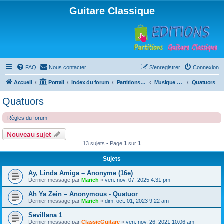
Guitare Classique
FAQ
Nous contacter
S’enregistrer
Connexion
Accueil
Portail
Index du forum
Partitions pour guitare en libre téléchargement
Musique d'ensemble
Quatuors
Quatuors
Règles du forum
Nouveau sujet
13 sujets • Page
1
sur
1
Sujets
Ay, Linda Amiga – Anonyme (16e)
Dernier message par
Marieh
«
ven. nov. 07, 2025 4:31 pm
Ah Ya Zein – Anonymous - Quatuor
Dernier message par
Marieh
«
dim. oct. 01, 2023 9:22 am
Sevillana 1
Dernier message par
ClassicGuitare
«
ven. nov. 26, 2021 10:06 am