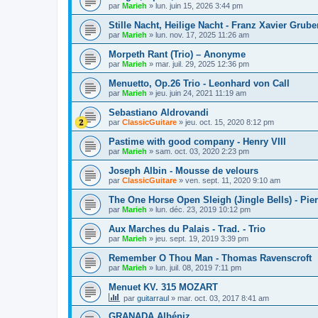
par
Marieh
»
lun. juin 15, 2026 3:44 pm
Stille Nacht, Heilige Nacht - Franz Xavier Grube
par
Marieh
»
lun. nov. 17, 2025 11:26 am
Morpeth Rant (Trio) – Anonyme
par
Marieh
»
mar. juil. 29, 2025 12:36 pm
Menuetto, Op.26 Trio - Leonhard von Call
par
Marieh
»
jeu. juin 24, 2021 11:19 am
Sebastiano Aldrovandi
par
ClassicGuitare
»
jeu. oct. 15, 2020 8:12 pm
Pastime with good company - Henry VIII
par
Marieh
»
sam. oct. 03, 2020 2:23 pm
Joseph Albin - Mousse de velours
par
ClassicGuitare
»
ven. sept. 11, 2020 9:10 am
The One Horse Open Sleigh (Jingle Bells) - Pie
par
Marieh
»
lun. déc. 23, 2019 10:12 pm
Aux Marches du Palais - Trad. - Trio
par
Marieh
»
jeu. sept. 19, 2019 3:39 pm
Remember O Thou Man - Thomas Ravenscroft
par
Marieh
»
lun. juil. 08, 2019 7:11 pm
Menuet KV. 315 MOZART
par
guitarraul
»
mar. oct. 03, 2017 8:41 am
GRANADA Albéniz