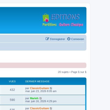
S’enregistrer
Connexion
20 sujets • Page
1
sur
1
VUES
DERNIER MESSAGE
D
par
ClassicGuitare
V
432
e
mar. juin 23, 2026 8:05 am
r
u
n
D
par
Marieh
V
590
i
e
mar. juin 16, 2026 4:29 pm
e
e
r
r
u
n
D
par
ClassicGuitare
s
m
V
i