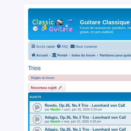
Guitare Classique
Forum de ressources (partitions, mu
gratuit, et sans publicité.
Accès rapide
FAQ
Nous contacter
Accueil
Portail
Index du forum
Partitions pour guit
Trios
Règles du forum
Nouveau sujet
SUJETS
Rondo, Op.26, No.4 Trio - Leonhard von Call
par
Marieh
»
sam. juin 20, 2026 5:33 pm
Adagio, Op.26, No.3 Trio - Leonhard von Call
par
Marieh
»
mar. juin 16, 2026 4:29 pm
Adagio, Op.26, No.1 Trio - Leonhard von Call