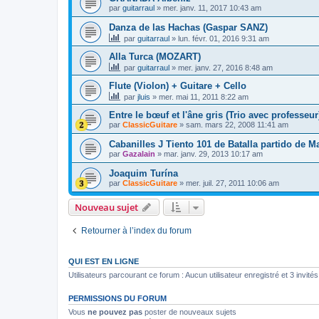
par
guitarraul
»
mer. janv. 11, 2017 10:43 am
Danza de las Hachas (Gaspar SANZ)
par
guitarraul
»
lun. févr. 01, 2016 9:31 am
Alla Turca (MOZART)
par
guitarraul
»
mer. janv. 27, 2016 8:48 am
Flute (Violon) + Guitare + Cello
par
jluis
»
mer. mai 11, 2011 8:22 am
Entre le bœuf et l'âne gris (Trio avec professeur
par
ClassicGuitare
»
sam. mars 22, 2008 11:41 am
Cabanilles J Tiento 101 de Batalla partido de 
par
Gazalain
»
mar. janv. 29, 2013 10:17 am
Joaquim Turína
par
ClassicGuitare
»
mer. juil. 27, 2011 10:06 am
Nouveau sujet
Retourner à l’index du forum
QUI EST EN LIGNE
Utilisateurs parcourant ce forum : Aucun utilisateur enregistré et 3 invités
PERMISSIONS DU FORUM
Vous
ne pouvez pas
poster de nouveaux sujets