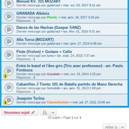
Menuet KV. 315 MOZART
Dernier message par
guitarraul
«
mar. oct. 03, 2017 8:41 am
GRANADA Albéniz
Dernier message par
PierreL
«
mer. janv. 18, 2017 3:26 pm
Réponses :
3
Danza de las Hachas (Gaspar SANZ)
Dernier message par
guitarraul
«
lun. févr. 01, 2016 9:31 am
Alla Turca (MOZART)
Dernier message par
guitarraul
«
mer. janv. 27, 2016 8:48 am
Flute (Violon) + Guitare + Cello
Dernier message par
luma
«
lun. sept. 14, 2015 7:37 am
Réponses :
1
Entre le bœuf et l'âne gris (Trio avec professeur) - arr. Paulo
Fontoura
Dernier message par
Gazalain
«
mer. oct. 15, 2014 2:25 pm
Réponses :
3
Cabanilles J Tiento 101 de Batalla partido de Mano Derecha
Dernier message par
hirondelle
«
jeu. janv. 31, 2013 1:08 pm
Réponses :
1
Joaquim Turína
Dernier message par
ClassicGuitare
«
mer. juil. 27, 2011 10:06 am
Nouveau sujet
20 sujets • Page
1
sur
1
Aller à