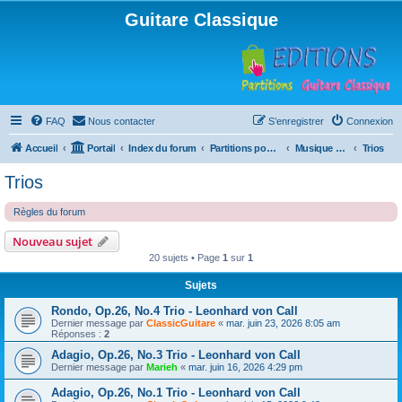
Guitare Classique
FAQ
Nous contacter
S’enregistrer
Connexion
Accueil
Portail
Index du forum
Partitions pour guitare en libre téléchargement
Musique d'ensemble
Trios
Trios
Règles du forum
Nouveau sujet
20 sujets • Page
1
sur
1
Sujets
Rondo, Op.26, No.4 Trio - Leonhard von Call
Dernier message par
ClassicGuitare
«
mar. juin 23, 2026 8:05 am
Réponses :
2
Adagio, Op.26, No.3 Trio - Leonhard von Call
Dernier message par
Marieh
«
mar. juin 16, 2026 4:29 pm
Adagio, Op.26, No.1 Trio - Leonhard von Call