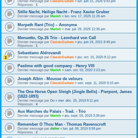
Dernier message par
ClassicGuitare
«
lun. juin 15, 2026 9:43 pm
Réponses :
1
Stille Nacht, Heilige Nacht - Franz Xavier Gruber
Dernier message par
Marieh
«
lun. nov. 17, 2025 11:26 am
Morpeth Rant (Trio) – Anonyme
Dernier message par
Marieh
«
mar. juil. 29, 2025 12:36 pm
Menuetto, Op.26 Trio - Leonhard von Call
Dernier message par
ClassicGuitare
«
jeu. juin 24, 2021 8:49 pm
Réponses :
1
Sebastiano Aldrovandi
Dernier message par
ClassicGuitare
«
jeu. oct. 15, 2020 8:12 pm
Pastime with good company - Henry VIII
Dernier message par
Marieh
«
sam. oct. 03, 2020 2:23 pm
Joseph Albin - Mousse de velours
Dernier message par
ClassicGuitare
«
ven. sept. 11, 2020 9:10 am
The One Horse Open Sleigh (Jingle Bells) - Pierpont, James
(1822-1893)
Dernier message par
Do
«
mer. déc. 25, 2019 8:11 pm
Réponses :
4
Aux Marches du Palais - Trad. - Trio
Dernier message par
Marieh
«
jeu. sept. 19, 2019 3:39 pm
Remember O Thou Man - Thomas Ravenscroft
Dernier message par
didier
«
lun. juil. 08, 2019 8:59 pm
Réponses :
2