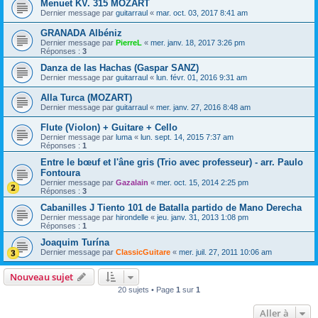
Menuet KV. 315 MOZART
Dernier message par
guitarraul
«
mar. oct. 03, 2017 8:41 am
GRANADA Albéniz
Dernier message par
PierreL
«
mer. janv. 18, 2017 3:26 pm
Réponses :
3
Danza de las Hachas (Gaspar SANZ)
Dernier message par
guitarraul
«
lun. févr. 01, 2016 9:31 am
Alla Turca (MOZART)
Dernier message par
guitarraul
«
mer. janv. 27, 2016 8:48 am
Flute (Violon) + Guitare + Cello
Dernier message par
luma
«
lun. sept. 14, 2015 7:37 am
Réponses :
1
Entre le bœuf et l'âne gris (Trio avec professeur) - arr. Paulo
Fontoura
Dernier message par
Gazalain
«
mer. oct. 15, 2014 2:25 pm
Réponses :
3
Cabanilles J Tiento 101 de Batalla partido de Mano Derecha
Dernier message par
hirondelle
«
jeu. janv. 31, 2013 1:08 pm
Réponses :
1
Joaquim Turína
Dernier message par
ClassicGuitare
«
mer. juil. 27, 2011 10:06 am
Nouveau sujet
20 sujets • Page
1
sur
1
Aller à