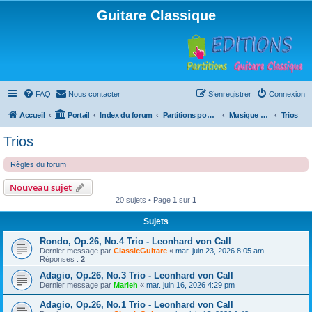
Guitare Classique
FAQ
Nous contacter
S’enregistrer
Connexion
Accueil
Portail
Index du forum
Partitions pour guitare en libre téléchargement
Musique d'ensemble
Trios
Trios
Règles du forum
Nouveau sujet
20 sujets • Page
1
sur
1
Sujets
Rondo, Op.26, No.4 Trio - Leonhard von Call
Dernier message par
ClassicGuitare
«
mar. juin 23, 2026 8:05 am
Réponses :
2
Adagio, Op.26, No.3 Trio - Leonhard von Call
Dernier message par
Marieh
«
mar. juin 16, 2026 4:29 pm
Adagio, Op.26, No.1 Trio - Leonhard von Call