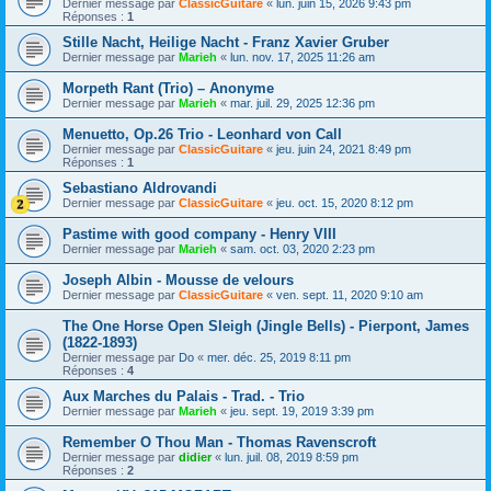
Dernier message par
ClassicGuitare
«
lun. juin 15, 2026 9:43 pm
Réponses :
1
Stille Nacht, Heilige Nacht - Franz Xavier Gruber
Dernier message par
Marieh
«
lun. nov. 17, 2025 11:26 am
Morpeth Rant (Trio) – Anonyme
Dernier message par
Marieh
«
mar. juil. 29, 2025 12:36 pm
Menuetto, Op.26 Trio - Leonhard von Call
Dernier message par
ClassicGuitare
«
jeu. juin 24, 2021 8:49 pm
Réponses :
1
Sebastiano Aldrovandi
Dernier message par
ClassicGuitare
«
jeu. oct. 15, 2020 8:12 pm
Pastime with good company - Henry VIII
Dernier message par
Marieh
«
sam. oct. 03, 2020 2:23 pm
Joseph Albin - Mousse de velours
Dernier message par
ClassicGuitare
«
ven. sept. 11, 2020 9:10 am
The One Horse Open Sleigh (Jingle Bells) - Pierpont, James
(1822-1893)
Dernier message par
Do
«
mer. déc. 25, 2019 8:11 pm
Réponses :
4
Aux Marches du Palais - Trad. - Trio
Dernier message par
Marieh
«
jeu. sept. 19, 2019 3:39 pm
Remember O Thou Man - Thomas Ravenscroft
Dernier message par
didier
«
lun. juil. 08, 2019 8:59 pm
Réponses :
2