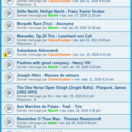
Dernier message par
ClassicGuitare
«
lun. juin 15, 2026 9:43 pm
Réponses :
1
Stille Nacht, Heilige Nacht - Franz Xavier Gruber
Dernier message par
Marieh
«
lun. nov. 17, 2025 11:26 am
Morpeth Rant (Trio) – Anonyme
Dernier message par
Marieh
«
mar. juil. 29, 2025 12:36 pm
Menuetto, Op.26 Trio - Leonhard von Call
Dernier message par
ClassicGuitare
«
jeu. juin 24, 2021 8:49 pm
Réponses :
1
Sebastiano Aldrovandi
Dernier message par
ClassicGuitare
«
jeu. oct. 15, 2020 8:12 pm
Pastime with good company - Henry VIII
Dernier message par
Marieh
«
sam. oct. 03, 2020 2:23 pm
Joseph Albin - Mousse de velours
Dernier message par
ClassicGuitare
«
ven. sept. 11, 2020 9:10 am
The One Horse Open Sleigh (Jingle Bells) - Pierpont, James
(1822-1893)
Dernier message par
Do
«
mer. déc. 25, 2019 8:11 pm
Réponses :
4
Aux Marches du Palais - Trad. - Trio
Dernier message par
Marieh
«
jeu. sept. 19, 2019 3:39 pm
Remember O Thou Man - Thomas Ravenscroft
Dernier message par
didier
«
lun. juil. 08, 2019 8:59 pm
Réponses :
2