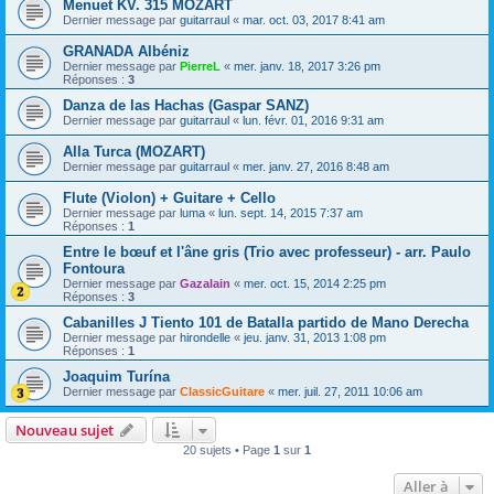
Menuet KV. 315 MOZART
Dernier message par
guitarraul
«
mar. oct. 03, 2017 8:41 am
GRANADA Albéniz
Dernier message par
PierreL
«
mer. janv. 18, 2017 3:26 pm
Réponses :
3
Danza de las Hachas (Gaspar SANZ)
Dernier message par
guitarraul
«
lun. févr. 01, 2016 9:31 am
Alla Turca (MOZART)
Dernier message par
guitarraul
«
mer. janv. 27, 2016 8:48 am
Flute (Violon) + Guitare + Cello
Dernier message par
luma
«
lun. sept. 14, 2015 7:37 am
Réponses :
1
Entre le bœuf et l'âne gris (Trio avec professeur) - arr. Paulo
Fontoura
Dernier message par
Gazalain
«
mer. oct. 15, 2014 2:25 pm
Réponses :
3
Cabanilles J Tiento 101 de Batalla partido de Mano Derecha
Dernier message par
hirondelle
«
jeu. janv. 31, 2013 1:08 pm
Réponses :
1
Joaquim Turína
Dernier message par
ClassicGuitare
«
mer. juil. 27, 2011 10:06 am
Nouveau sujet
20 sujets • Page
1
sur
1
Aller à