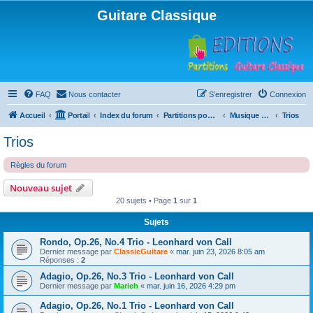
Guitare Classique
FAQ
Nous contacter
S’enregistrer
Connexion
Accueil
Portail
Index du forum
Partitions pour guitare en libre téléchargement
Musique d'ensemble
Trios
Trios
Règles du forum
Nouveau sujet
20 sujets • Page
1
sur
1
Sujets
Rondo, Op.26, No.4 Trio - Leonhard von Call
Dernier message par
ClassicGuitare
«
mar. juin 23, 2026 8:05 am
Réponses :
2
Adagio, Op.26, No.3 Trio - Leonhard von Call
Dernier message par
Marieh
«
mar. juin 16, 2026 4:29 pm
Adagio, Op.26, No.1 Trio - Leonhard von Call