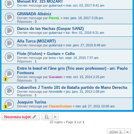
Menuet KV. 315 MOZART
Dernier message par
guitarraul
«
mar. oct. 03, 2017 8:41 am
GRANADA Albéniz
Dernier message par
PierreL
«
mer. janv. 18, 2017 3:26 pm
Réponses :
3
Danza de las Hachas (Gaspar SANZ)
Dernier message par
guitarraul
«
lun. févr. 01, 2016 9:31 am
Alla Turca (MOZART)
Dernier message par
guitarraul
«
mer. janv. 27, 2016 8:48 am
Flute (Violon) + Guitare + Cello
Dernier message par
luma
«
lun. sept. 14, 2015 7:37 am
Réponses :
1
Entre le bœuf et l'âne gris (Trio avec professeur) - arr. Paulo
Fontoura
Dernier message par
Gazalain
«
mer. oct. 15, 2014 2:25 pm
Réponses :
3
Cabanilles J Tiento 101 de Batalla partido de Mano Derecha
Dernier message par
hirondelle
«
jeu. janv. 31, 2013 1:08 pm
Réponses :
1
Joaquim Turína
Dernier message par
ClassicGuitare
«
mer. juil. 27, 2011 10:06 am
Nouveau sujet
20 sujets • Page
1
sur
1
Aller à