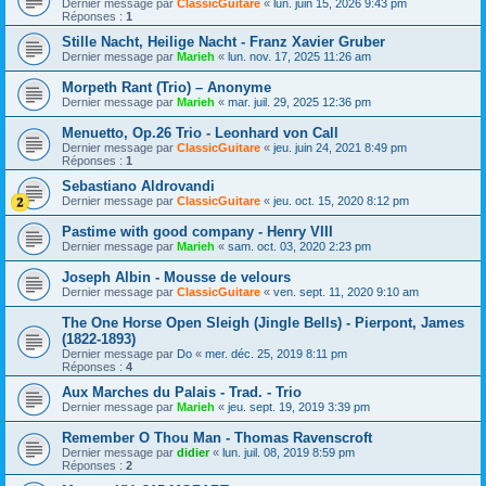
Dernier message par
ClassicGuitare
«
lun. juin 15, 2026 9:43 pm
Réponses :
1
Stille Nacht, Heilige Nacht - Franz Xavier Gruber
Dernier message par
Marieh
«
lun. nov. 17, 2025 11:26 am
Morpeth Rant (Trio) – Anonyme
Dernier message par
Marieh
«
mar. juil. 29, 2025 12:36 pm
Menuetto, Op.26 Trio - Leonhard von Call
Dernier message par
ClassicGuitare
«
jeu. juin 24, 2021 8:49 pm
Réponses :
1
Sebastiano Aldrovandi
Dernier message par
ClassicGuitare
«
jeu. oct. 15, 2020 8:12 pm
Pastime with good company - Henry VIII
Dernier message par
Marieh
«
sam. oct. 03, 2020 2:23 pm
Joseph Albin - Mousse de velours
Dernier message par
ClassicGuitare
«
ven. sept. 11, 2020 9:10 am
The One Horse Open Sleigh (Jingle Bells) - Pierpont, James
(1822-1893)
Dernier message par
Do
«
mer. déc. 25, 2019 8:11 pm
Réponses :
4
Aux Marches du Palais - Trad. - Trio
Dernier message par
Marieh
«
jeu. sept. 19, 2019 3:39 pm
Remember O Thou Man - Thomas Ravenscroft
Dernier message par
didier
«
lun. juil. 08, 2019 8:59 pm
Réponses :
2