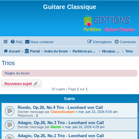
Guitare Classique
FAQ
Nous contacter
S’enregistrer
Connexion
Accueil
Portail
Index du forum
Partitions pour guitare en libre téléchargement
Musique d'ensemble
Trios
Trios
Règles du forum
Nouveau sujet
20 sujets • Page
1
sur
1
Sujets
Rondo, Op.26, No.4 Trio - Leonhard von Call
Dernier message par
ClassicGuitare
«
mar. juin 23, 2026 8:05 am
Réponses :
2
Adagio, Op.26, No.3 Trio - Leonhard von Call
Dernier message par
Marieh
«
mar. juin 16, 2026 4:29 pm
Adagio, Op.26, No.1 Trio - Leonhard von Call