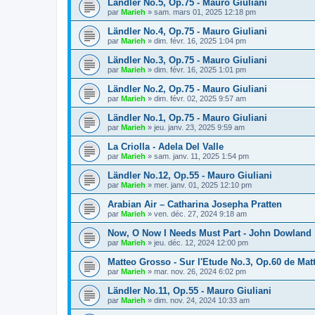
Ländler No.5, Op.75 - Mauro Giuliani
par
Marieh
»
sam. mars 01, 2025 12:18 pm
Ländler No.4, Op.75 - Mauro Giuliani
par
Marieh
»
dim. févr. 16, 2025 1:04 pm
Ländler No.3, Op.75 - Mauro Giuliani
par
Marieh
»
dim. févr. 16, 2025 1:01 pm
Ländler No.2, Op.75 - Mauro Giuliani
par
Marieh
»
dim. févr. 02, 2025 9:57 am
Ländler No.1, Op.75 - Mauro Giuliani
par
Marieh
»
jeu. janv. 23, 2025 9:59 am
La Criolla - Adela Del Valle
par
Marieh
»
sam. janv. 11, 2025 1:54 pm
Ländler No.12, Op.55 - Mauro Giuliani
par
Marieh
»
mer. janv. 01, 2025 12:10 pm
Arabian Air – Catharina Josepha Pratten
par
Marieh
»
ven. déc. 27, 2024 9:18 am
Now, O Now I Needs Must Part - John Dowland
par
Marieh
»
jeu. déc. 12, 2024 12:00 pm
Matteo Grosso - Sur l'Etude No.3, Op.60 de Mat
par
Marieh
»
mar. nov. 26, 2024 6:02 pm
Ländler No.11, Op.55 - Mauro Giuliani
par
Marieh
»
dim. nov. 24, 2024 10:33 am