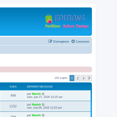
S’enregistrer
Connexion
1
2
3
Suivante
120 sujets
VUES
DERNIER MESSAGE
D
par
Marieh
V
499
e
sam. juin 27, 2026 10:25 am
r
u
n
D
par
Marieh
V
1152
i
e
ven. mai 08, 2026 12:03 pm
e
e
r
r
u
n
D
par
Marieh
s
m
V
i