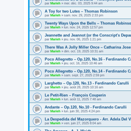
par
Marieh
»
mer. déc. 03, 2025 9:44 am
A Toy for two Lutes – Thomas Robinson
par
Marieh
»
sam. nov. 29, 2025 2:33 pm
Twenty Ways Upon the Bells – Thomas Robins
par
Marieh
»
lun. nov. 24, 2025 12:57 pm
Jeannette and Jeannot (or the Conscript's Depar
par
Marieh
»
jeu. nov. 06, 2025 1:21 pm
There Was A Jolly Miller Once – Catharina Jose
par
Marieh
»
dim. oct. 19, 2025 10:31 am
Poco Allegretto – Op.120, No.16 - Ferdinando Ca
par
Marieh
»
jeu. oct. 16, 2025 10:46 am
Poco Allegretto – Op.120, No.14 - Ferdinando Ca
par
Marieh
»
sam. sept. 27, 2025 2:59 pm
Larghetto – Op.120, No.13 - Ferdinando Carulli
par
Marieh
»
jeu. août 28, 2025 10:16 am
Le Petit-Rien – François Couperin
par
Marieh
»
lun. août 11, 2025 7:48 am
Andante – Op.120, No.10 - Ferdinando Carulli
par
Marieh
»
lun. juin 30, 2025 4:24 pm
La Despedida del Mazorquero - Arr. Adela Del V
par
Marieh
»
ven. juin 27, 2025 8:04 am