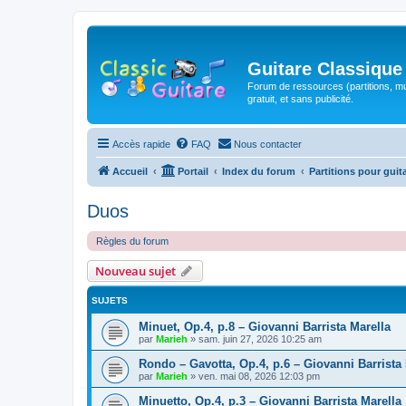
Guitare Classique
Forum de ressources (partitions, mu
gratuit, et sans publicité.
Accès rapide
FAQ
Nous contacter
Accueil
Portail
Index du forum
Partitions pour guit
Duos
Règles du forum
Nouveau sujet
SUJETS
Minuet, Op.4, p.8 – Giovanni Barrista Marella
par
Marieh
»
sam. juin 27, 2026 10:25 am
Rondo – Gavotta, Op.4, p.6 – Giovanni Barrista
par
Marieh
»
ven. mai 08, 2026 12:03 pm
Minuetto, Op.4, p.3 – Giovanni Barrista Marella