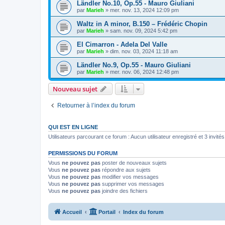
Ländler No.10, Op.55 - Mauro Giuliani
par
Marieh
»
mer. nov. 13, 2024 12:09 pm
Waltz in A minor, B.150 – Frédéric Chopin
par
Marieh
»
sam. nov. 09, 2024 5:42 pm
El Cimarron - Adela Del Valle
par
Marieh
»
dim. nov. 03, 2024 11:18 am
Ländler No.9, Op.55 - Mauro Giuliani
par
Marieh
»
mer. nov. 06, 2024 12:48 pm
Nouveau sujet
Retourner à l’index du forum
QUI EST EN LIGNE
Utilisateurs parcourant ce forum : Aucun utilisateur enregistré et 3 invités
PERMISSIONS DU FORUM
Vous
ne pouvez pas
poster de nouveaux sujets
Vous
ne pouvez pas
répondre aux sujets
Vous
ne pouvez pas
modifier vos messages
Vous
ne pouvez pas
supprimer vos messages
Vous
ne pouvez pas
joindre des fichiers
Accueil
Portail
Index du forum