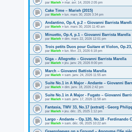
par
Marieh
»
mar. avr. 14, 2026 2:05 pm
Cake Time – Marieh (2015)
par
Marieh
»
lun. mars 30, 2026 3:34 pm
Andantino, Op.4, p.2 – Giovanni Barrista Marell
par
Marieh
»
lun. mars 30, 2026 11:40 am
Minuetto, Op.4, p.1 – Giovanni Barrista Marella
par
Marieh
»
dim. mars 22, 2026 12:01 pm
Trois petits Duos pour Guitare et Violon, Op.23
par
Marieh
»
lun. févr. 23, 2026 6:18 pm
Giga – Allegretto – Giovanni Barrista Marella
par
Marieh
»
jeu. janv. 29, 2026 8:00 pm
March – Giovanni Battista Marella
par
Marieh
»
sam. janv. 24, 2026 11:55 am
Suite No.1 in A Major - Andante – Giovanni Barr
par
Marieh
»
dim. janv. 18, 2026 2:42 pm
Suite No.1 in A Major - Fugato – Giovanni Barri
par
Marieh
»
sam. janv. 17, 2026 11:58 am
Fantasia, TWV 33, No.17 (extrait) - Georg Phili
par
Marieh
»
jeu. déc. 25, 2025 1:12 pm
Largo - Andante – Op.120, No.18 - Ferdinando C
par
Marieh
»
sam. déc. 06, 2025 10:22 am
Greensleeves on a Ground – Anonyme (16e sièc