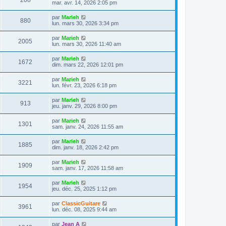
208
e
mar. avr. 14, 2026 2:05 pm
e
e
e
r
s
r
u
n
s
D
par
Marieh
s
m
V
880
i
a
e
lun. mars 30, 2026 3:34 pm
e
e
e
g
r
s
r
u
e
n
s
D
par
Marieh
s
m
V
2005
i
a
e
lun. mars 30, 2026 11:40 am
e
e
e
g
r
s
r
u
e
n
s
D
par
Marieh
s
m
V
1672
i
a
e
dim. mars 22, 2026 12:01 pm
e
e
e
g
r
s
r
u
e
n
s
D
par
Marieh
s
m
V
3221
i
a
e
lun. févr. 23, 2026 6:18 pm
e
e
e
g
r
s
r
u
e
n
s
D
par
Marieh
s
m
V
913
i
a
e
jeu. janv. 29, 2026 8:00 pm
e
e
e
g
r
s
r
u
e
n
s
D
par
Marieh
s
m
V
1301
i
a
e
sam. janv. 24, 2026 11:55 am
e
e
e
g
r
s
r
u
e
n
s
D
par
Marieh
s
m
V
1885
i
a
e
dim. janv. 18, 2026 2:42 pm
e
e
e
g
r
s
r
u
e
n
s
D
par
Marieh
s
m
V
1909
i
a
e
sam. janv. 17, 2026 11:58 am
e
e
e
g
r
s
r
u
e
n
s
D
par
Marieh
s
m
V
1954
i
a
e
jeu. déc. 25, 2025 1:12 pm
e
e
e
g
r
s
r
u
e
n
s
D
par
ClassicGuitare
s
m
V
3961
i
a
e
lun. déc. 08, 2025 9:44 am
e
e
e
g
r
s
r
u
e
n
s
D
par
Jean A
s
m