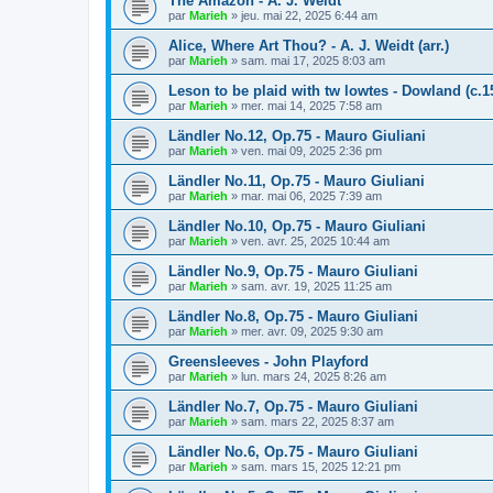
The Amazon - A. J. Weidt
par
Marieh
»
jeu. mai 22, 2025 6:44 am
Alice, Where Art Thou? - A. J. Weidt (arr.)
par
Marieh
»
sam. mai 17, 2025 8:03 am
Leson to be plaid with tw lowtes - Dowland (c.15
par
Marieh
»
mer. mai 14, 2025 7:58 am
Ländler No.12, Op.75 - Mauro Giuliani
par
Marieh
»
ven. mai 09, 2025 2:36 pm
Ländler No.11, Op.75 - Mauro Giuliani
par
Marieh
»
mar. mai 06, 2025 7:39 am
Ländler No.10, Op.75 - Mauro Giuliani
par
Marieh
»
ven. avr. 25, 2025 10:44 am
Ländler No.9, Op.75 - Mauro Giuliani
par
Marieh
»
sam. avr. 19, 2025 11:25 am
Ländler No.8, Op.75 - Mauro Giuliani
par
Marieh
»
mer. avr. 09, 2025 9:30 am
Greensleeves - John Playford
par
Marieh
»
lun. mars 24, 2025 8:26 am
Ländler No.7, Op.75 - Mauro Giuliani
par
Marieh
»
sam. mars 22, 2025 8:37 am
Ländler No.6, Op.75 - Mauro Giuliani
par
Marieh
»
sam. mars 15, 2025 12:21 pm