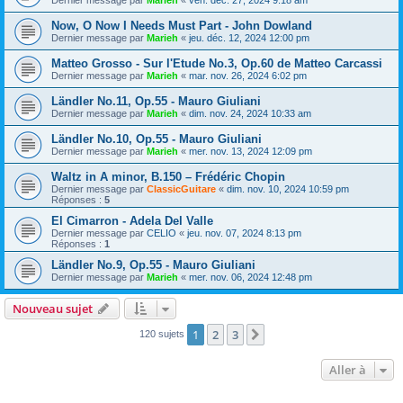
Dernier message par
Marieh
«
ven. déc. 27, 2024 9:18 am
Now, O Now I Needs Must Part - John Dowland
Dernier message par
Marieh
«
jeu. déc. 12, 2024 12:00 pm
Matteo Grosso - Sur l'Etude No.3, Op.60 de Matteo Carcassi
Dernier message par
Marieh
«
mar. nov. 26, 2024 6:02 pm
Ländler No.11, Op.55 - Mauro Giuliani
Dernier message par
Marieh
«
dim. nov. 24, 2024 10:33 am
Ländler No.10, Op.55 - Mauro Giuliani
Dernier message par
Marieh
«
mer. nov. 13, 2024 12:09 pm
Waltz in A minor, B.150 – Frédéric Chopin
Dernier message par
ClassicGuitare
«
dim. nov. 10, 2024 10:59 pm
Réponses :
5
El Cimarron - Adela Del Valle
Dernier message par
CELIO
«
jeu. nov. 07, 2024 8:13 pm
Réponses :
1
Ländler No.9, Op.55 - Mauro Giuliani
Dernier message par
Marieh
«
mer. nov. 06, 2024 12:48 pm
Nouveau sujet
1
2
3
Suivante
120 sujets
Aller à