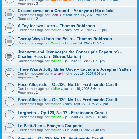
Réponses :
3
Greensleeves on a Ground – Anonyme (16e siècle)
Dernier message par
Jean A
«
sam. déc. 06, 2025 2:02 am
Réponses :
2
A Toy for two Lutes – Thomas Robinson
Dernier message par
Marieh
«
sam. nov. 29, 2025 2:33 pm
Twenty Ways Upon the Bells – Thomas Robinson
Dernier message par
Marieh
«
lun. nov. 24, 2025 12:57 pm
Jeannette and Jeannot (or the Conscript's Departure) –
Charles Hess (arr. Glover/Marieh)
Dernier message par
Marieh
«
jeu. nov. 06, 2025 1:21 pm
There Was A Jolly Miller Once – Catharina Josepha Pratten
Dernier message par
manuel
«
dim. oct. 19, 2025 6:06 pm
Réponses :
2
Poco Allegretto – Op.120, No.16 - Ferdinando Carulli
Dernier message par
didier
«
jeu. oct. 16, 2025 3:44 pm
Réponses :
1
Poco Allegretto – Op.120, No.14 - Ferdinando Carulli
Dernier message par
Marieh
«
sam. sept. 27, 2025 2:59 pm
Larghetto – Op.120, No.13 - Ferdinando Carulli
Dernier message par
Marieh
«
jeu. août 28, 2025 10:16 am
Le Petit-Rien – François Couperin
Dernier message par
Marieh
«
lun. août 11, 2025 7:48 am
Andante – Op.120, No.10 - Ferdinando Carulli