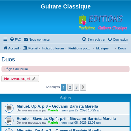
Guitare Classique
FAQ
Nous contacter
S’enregistrer
Connexion
Accueil
Portail
Index du forum
Partitions pour guitare en libre téléchargement
Musique d'ensemble
Duos
Duos
Règles du forum
Nouveau sujet
1
2
3
Suivante
120 sujets
Sujets
Minuet, Op.4, p.8 – Giovanni Barrista Marella
Dernier message par
Marieh
«
sam. juin 27, 2026 10:25 am
Rondo – Gavotta, Op.4, p.6 – Giovanni Barrista Marella
Dernier message par
Marieh
«
ven. mai 08, 2026 12:03 pm
Minuetto, Op.4, p.3 – Giovanni Barrista Marella