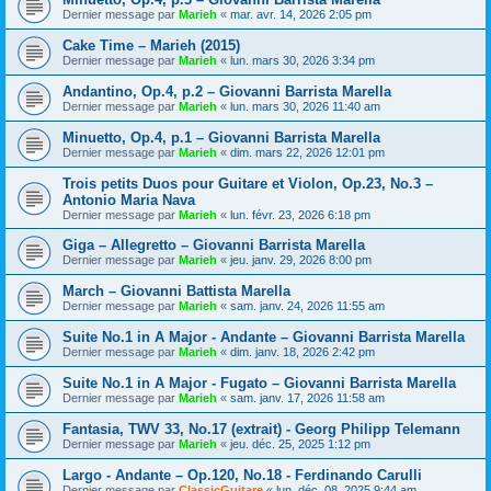
Dernier message par
Marieh
«
mar. avr. 14, 2026 2:05 pm
Cake Time – Marieh (2015)
Dernier message par
Marieh
«
lun. mars 30, 2026 3:34 pm
Andantino, Op.4, p.2 – Giovanni Barrista Marella
Dernier message par
Marieh
«
lun. mars 30, 2026 11:40 am
Minuetto, Op.4, p.1 – Giovanni Barrista Marella
Dernier message par
Marieh
«
dim. mars 22, 2026 12:01 pm
Trois petits Duos pour Guitare et Violon, Op.23, No.3 –
Antonio Maria Nava
Dernier message par
Marieh
«
lun. févr. 23, 2026 6:18 pm
Giga – Allegretto – Giovanni Barrista Marella
Dernier message par
Marieh
«
jeu. janv. 29, 2026 8:00 pm
March – Giovanni Battista Marella
Dernier message par
Marieh
«
sam. janv. 24, 2026 11:55 am
Suite No.1 in A Major - Andante – Giovanni Barrista Marella
Dernier message par
Marieh
«
dim. janv. 18, 2026 2:42 pm
Suite No.1 in A Major - Fugato – Giovanni Barrista Marella
Dernier message par
Marieh
«
sam. janv. 17, 2026 11:58 am
Fantasia, TWV 33, No.17 (extrait) - Georg Philipp Telemann
Dernier message par
Marieh
«
jeu. déc. 25, 2025 1:12 pm
Largo - Andante – Op.120, No.18 - Ferdinando Carulli
Dernier message par
ClassicGuitare
«
lun. déc. 08, 2025 9:44 am