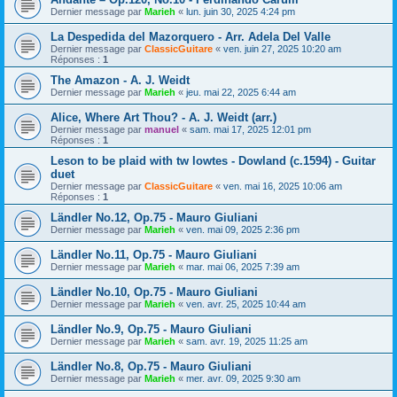
Dernier message par
Marieh
«
lun. juin 30, 2025 4:24 pm
La Despedida del Mazorquero - Arr. Adela Del Valle
Dernier message par
ClassicGuitare
«
ven. juin 27, 2025 10:20 am
Réponses :
1
The Amazon - A. J. Weidt
Dernier message par
Marieh
«
jeu. mai 22, 2025 6:44 am
Alice, Where Art Thou? - A. J. Weidt (arr.)
Dernier message par
manuel
«
sam. mai 17, 2025 12:01 pm
Réponses :
1
Leson to be plaid with tw lowtes - Dowland (c.1594) - Guitar
duet
Dernier message par
ClassicGuitare
«
ven. mai 16, 2025 10:06 am
Réponses :
1
Ländler No.12, Op.75 - Mauro Giuliani
Dernier message par
Marieh
«
ven. mai 09, 2025 2:36 pm
Ländler No.11, Op.75 - Mauro Giuliani
Dernier message par
Marieh
«
mar. mai 06, 2025 7:39 am
Ländler No.10, Op.75 - Mauro Giuliani
Dernier message par
Marieh
«
ven. avr. 25, 2025 10:44 am
Ländler No.9, Op.75 - Mauro Giuliani
Dernier message par
Marieh
«
sam. avr. 19, 2025 11:25 am
Ländler No.8, Op.75 - Mauro Giuliani
Dernier message par
Marieh
«
mer. avr. 09, 2025 9:30 am