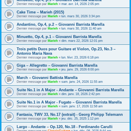
Dernier message par
Marieh
«
mar. avr. 14, 2026 2:05 pm
Cake Time – Marieh (2015)
Dernier message par
Marieh
«
lun. mars 30, 2026 3:34 pm
Andantino, Op.4, p.2 – Giovanni Barrista Marella
Dernier message par
Marieh
«
lun. mars 30, 2026 11:40 am
Minuetto, Op.4, p.1 – Giovanni Barrista Marella
Dernier message par
Marieh
«
dim. mars 22, 2026 12:01 pm
Trois petits Duos pour Guitare et Violon, Op.23, No.3 –
Antonio Maria Nava
Dernier message par
Marieh
«
lun. févr. 23, 2026 6:18 pm
Giga – Allegretto – Giovanni Barrista Marella
Dernier message par
Marieh
«
jeu. janv. 29, 2026 8:00 pm
March – Giovanni Battista Marella
Dernier message par
Marieh
«
sam. janv. 24, 2026 11:55 am
Suite No.1 in A Major - Andante – Giovanni Barrista Marella
Dernier message par
Marieh
«
dim. janv. 18, 2026 2:42 pm
Suite No.1 in A Major - Fugato – Giovanni Barrista Marella
Dernier message par
Marieh
«
sam. janv. 17, 2026 11:58 am
Fantasia, TWV 33, No.17 (extrait) - Georg Philipp Telemann
Dernier message par
Marieh
«
jeu. déc. 25, 2025 1:12 pm
Largo - Andante – Op.120, No.18 - Ferdinando Carulli
Dernier message par
ClassicGuitare
«
lun. déc. 08, 2025 9:44 am