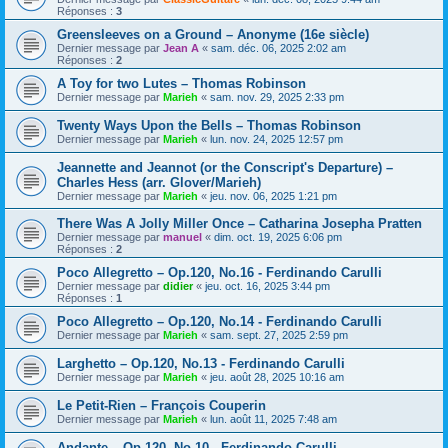
Réponses :
3
Greensleeves on a Ground – Anonyme (16e siècle)
Dernier message par
Jean A
«
sam. déc. 06, 2025 2:02 am
Réponses :
2
A Toy for two Lutes – Thomas Robinson
Dernier message par
Marieh
«
sam. nov. 29, 2025 2:33 pm
Twenty Ways Upon the Bells – Thomas Robinson
Dernier message par
Marieh
«
lun. nov. 24, 2025 12:57 pm
Jeannette and Jeannot (or the Conscript's Departure) –
Charles Hess (arr. Glover/Marieh)
Dernier message par
Marieh
«
jeu. nov. 06, 2025 1:21 pm
There Was A Jolly Miller Once – Catharina Josepha Pratten
Dernier message par
manuel
«
dim. oct. 19, 2025 6:06 pm
Réponses :
2
Poco Allegretto – Op.120, No.16 - Ferdinando Carulli
Dernier message par
didier
«
jeu. oct. 16, 2025 3:44 pm
Réponses :
1
Poco Allegretto – Op.120, No.14 - Ferdinando Carulli
Dernier message par
Marieh
«
sam. sept. 27, 2025 2:59 pm
Larghetto – Op.120, No.13 - Ferdinando Carulli
Dernier message par
Marieh
«
jeu. août 28, 2025 10:16 am
Le Petit-Rien – François Couperin
Dernier message par
Marieh
«
lun. août 11, 2025 7:48 am
Andante – Op.120, No.10 - Ferdinando Carulli