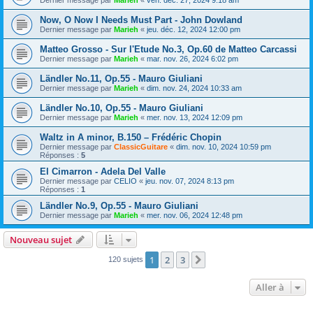
Dernier message par
Marieh
«
ven. déc. 27, 2024 9:18 am
Now, O Now I Needs Must Part - John Dowland
Dernier message par
Marieh
«
jeu. déc. 12, 2024 12:00 pm
Matteo Grosso - Sur l'Etude No.3, Op.60 de Matteo Carcassi
Dernier message par
Marieh
«
mar. nov. 26, 2024 6:02 pm
Ländler No.11, Op.55 - Mauro Giuliani
Dernier message par
Marieh
«
dim. nov. 24, 2024 10:33 am
Ländler No.10, Op.55 - Mauro Giuliani
Dernier message par
Marieh
«
mer. nov. 13, 2024 12:09 pm
Waltz in A minor, B.150 – Frédéric Chopin
Dernier message par
ClassicGuitare
«
dim. nov. 10, 2024 10:59 pm
Réponses :
5
El Cimarron - Adela Del Valle
Dernier message par
CELIO
«
jeu. nov. 07, 2024 8:13 pm
Réponses :
1
Ländler No.9, Op.55 - Mauro Giuliani
Dernier message par
Marieh
«
mer. nov. 06, 2024 12:48 pm
Nouveau sujet
1
2
3
Suivante
120 sujets
Aller à