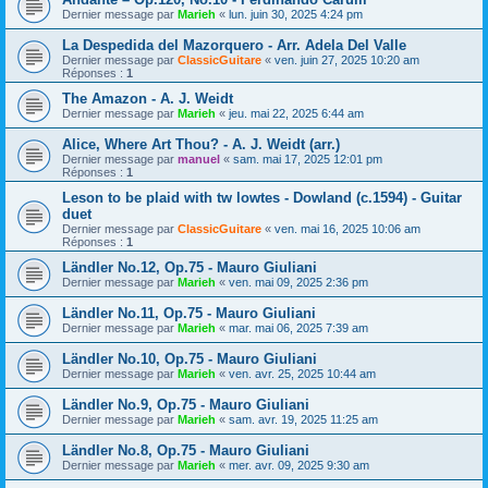
Dernier message par
Marieh
«
lun. juin 30, 2025 4:24 pm
La Despedida del Mazorquero - Arr. Adela Del Valle
Dernier message par
ClassicGuitare
«
ven. juin 27, 2025 10:20 am
Réponses :
1
The Amazon - A. J. Weidt
Dernier message par
Marieh
«
jeu. mai 22, 2025 6:44 am
Alice, Where Art Thou? - A. J. Weidt (arr.)
Dernier message par
manuel
«
sam. mai 17, 2025 12:01 pm
Réponses :
1
Leson to be plaid with tw lowtes - Dowland (c.1594) - Guitar
duet
Dernier message par
ClassicGuitare
«
ven. mai 16, 2025 10:06 am
Réponses :
1
Ländler No.12, Op.75 - Mauro Giuliani
Dernier message par
Marieh
«
ven. mai 09, 2025 2:36 pm
Ländler No.11, Op.75 - Mauro Giuliani
Dernier message par
Marieh
«
mar. mai 06, 2025 7:39 am
Ländler No.10, Op.75 - Mauro Giuliani
Dernier message par
Marieh
«
ven. avr. 25, 2025 10:44 am
Ländler No.9, Op.75 - Mauro Giuliani
Dernier message par
Marieh
«
sam. avr. 19, 2025 11:25 am
Ländler No.8, Op.75 - Mauro Giuliani
Dernier message par
Marieh
«
mer. avr. 09, 2025 9:30 am