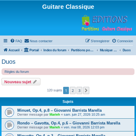
Guitare Classique
FAQ
Nous contacter
S’enregistrer
Connexion
Accueil
Portail
Index du forum
Partitions pour guitare en libre téléchargement
Musique d'ensemble
Duos
Duos
Règles du forum
Nouveau sujet
1
2
3
Suivante
120 sujets
Sujets
Minuet, Op.4, p.8 – Giovanni Barrista Marella
Dernier message par
Marieh
«
sam. juin 27, 2026 10:25 am
Rondo – Gavotta, Op.4, p.6 – Giovanni Barrista Marella
Dernier message par
Marieh
«
ven. mai 08, 2026 12:03 pm
Minuetto, Op.4, p.3 – Giovanni Barrista Marella