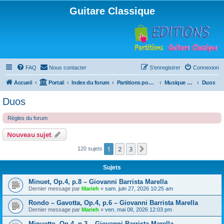
Guitare Classique
FAQ
Nous contacter
S’enregistrer
Connexion
Accueil
Portail
Index du forum
Partitions pour guitare en libre téléchargement
Musique d'ensemble
Duos
Duos
Règles du forum
Nouveau sujet
1
2
3
Suivante
120 sujets
Sujets
Minuet, Op.4, p.8 – Giovanni Barrista Marella
Dernier message par
Marieh
«
sam. juin 27, 2026 10:25 am
Rondo – Gavotta, Op.4, p.6 – Giovanni Barrista Marella
Dernier message par
Marieh
«
ven. mai 08, 2026 12:03 pm
Minuetto, Op.4, p.3 – Giovanni Barrista Marella