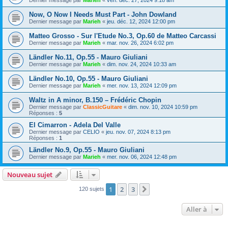
Dernier message par
Marieh
«
ven. déc. 27, 2024 9:18 am
Now, O Now I Needs Must Part - John Dowland
Dernier message par
Marieh
«
jeu. déc. 12, 2024 12:00 pm
Matteo Grosso - Sur l'Etude No.3, Op.60 de Matteo Carcassi
Dernier message par
Marieh
«
mar. nov. 26, 2024 6:02 pm
Ländler No.11, Op.55 - Mauro Giuliani
Dernier message par
Marieh
«
dim. nov. 24, 2024 10:33 am
Ländler No.10, Op.55 - Mauro Giuliani
Dernier message par
Marieh
«
mer. nov. 13, 2024 12:09 pm
Waltz in A minor, B.150 – Frédéric Chopin
Dernier message par
ClassicGuitare
«
dim. nov. 10, 2024 10:59 pm
Réponses :
5
El Cimarron - Adela Del Valle
Dernier message par
CELIO
«
jeu. nov. 07, 2024 8:13 pm
Réponses :
1
Ländler No.9, Op.55 - Mauro Giuliani
Dernier message par
Marieh
«
mer. nov. 06, 2024 12:48 pm
Nouveau sujet
1
2
3
Suivante
120 sujets
Aller à