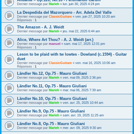
Dernier message par
Marieh
«
lun. juin 30, 2025 4:24 pm
La Despedida del Mazorquero - Arr. Adela Del Valle
Dernier message par
ClassicGuitare
«
ven. juin 27, 2025 10:20 am
Réponses :
1
The Amazon - A. J. Weidt
Dernier message par
Marieh
«
jeu. mai 22, 2025 6:44 am
Alice, Where Art Thou? - A. J. Weidt (arr.)
Dernier message par
manuel
«
sam. mai 17, 2025 12:01 pm
Réponses :
1
Leson to be plaid with tw lowtes - Dowland (c.1594) - Guitar
duet
Dernier message par
ClassicGuitare
«
ven. mai 16, 2025 10:06 am
Réponses :
1
Ländler No.12, Op.75 - Mauro Giuliani
Dernier message par
Marieh
«
ven. mai 09, 2025 2:36 pm
Ländler No.11, Op.75 - Mauro Giuliani
Dernier message par
Marieh
«
mar. mai 06, 2025 7:39 am
Ländler No.10, Op.75 - Mauro Giuliani
Dernier message par
Marieh
«
ven. avr. 25, 2025 10:44 am
Ländler No.9, Op.75 - Mauro Giuliani
Dernier message par
Marieh
«
sam. avr. 19, 2025 11:25 am
Ländler No.8, Op.75 - Mauro Giuliani
Dernier message par
Marieh
«
mer. avr. 09, 2025 9:30 am