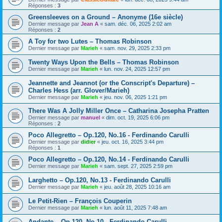
Réponses :
3
Greensleeves on a Ground – Anonyme (16e siècle)
Dernier message par
Jean A
«
sam. déc. 06, 2025 2:02 am
Réponses :
2
A Toy for two Lutes – Thomas Robinson
Dernier message par
Marieh
«
sam. nov. 29, 2025 2:33 pm
Twenty Ways Upon the Bells – Thomas Robinson
Dernier message par
Marieh
«
lun. nov. 24, 2025 12:57 pm
Jeannette and Jeannot (or the Conscript's Departure) –
Charles Hess (arr. Glover/Marieh)
Dernier message par
Marieh
«
jeu. nov. 06, 2025 1:21 pm
There Was A Jolly Miller Once – Catharina Josepha Pratten
Dernier message par
manuel
«
dim. oct. 19, 2025 6:06 pm
Réponses :
2
Poco Allegretto – Op.120, No.16 - Ferdinando Carulli
Dernier message par
didier
«
jeu. oct. 16, 2025 3:44 pm
Réponses :
1
Poco Allegretto – Op.120, No.14 - Ferdinando Carulli
Dernier message par
Marieh
«
sam. sept. 27, 2025 2:59 pm
Larghetto – Op.120, No.13 - Ferdinando Carulli
Dernier message par
Marieh
«
jeu. août 28, 2025 10:16 am
Le Petit-Rien – François Couperin
Dernier message par
Marieh
«
lun. août 11, 2025 7:48 am
Andante – Op.120, No.10 - Ferdinando Carulli