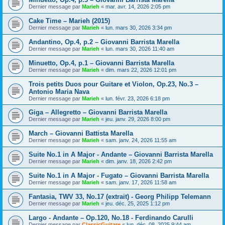
Dernier message par
Marieh
«
mar. avr. 14, 2026 2:05 pm
Cake Time – Marieh (2015)
Dernier message par
Marieh
«
lun. mars 30, 2026 3:34 pm
Andantino, Op.4, p.2 – Giovanni Barrista Marella
Dernier message par
Marieh
«
lun. mars 30, 2026 11:40 am
Minuetto, Op.4, p.1 – Giovanni Barrista Marella
Dernier message par
Marieh
«
dim. mars 22, 2026 12:01 pm
Trois petits Duos pour Guitare et Violon, Op.23, No.3 –
Antonio Maria Nava
Dernier message par
Marieh
«
lun. févr. 23, 2026 6:18 pm
Giga – Allegretto – Giovanni Barrista Marella
Dernier message par
Marieh
«
jeu. janv. 29, 2026 8:00 pm
March – Giovanni Battista Marella
Dernier message par
Marieh
«
sam. janv. 24, 2026 11:55 am
Suite No.1 in A Major - Andante – Giovanni Barrista Marella
Dernier message par
Marieh
«
dim. janv. 18, 2026 2:42 pm
Suite No.1 in A Major - Fugato – Giovanni Barrista Marella
Dernier message par
Marieh
«
sam. janv. 17, 2026 11:58 am
Fantasia, TWV 33, No.17 (extrait) - Georg Philipp Telemann
Dernier message par
Marieh
«
jeu. déc. 25, 2025 1:12 pm
Largo - Andante – Op.120, No.18 - Ferdinando Carulli
Dernier message par
ClassicGuitare
«
lun. déc. 08, 2025 9:44 am