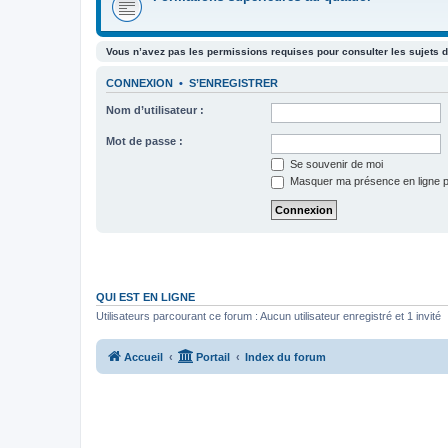
Vous n’avez pas les permissions requises pour consulter les sujets d
CONNEXION
•
S’ENREGISTRER
Nom d’utilisateur :
Mot de passe :
Se souvenir de moi
Masquer ma présence en ligne p
QUI EST EN LIGNE
Utilisateurs parcourant ce forum : Aucun utilisateur enregistré et 1 invité
Accueil
Portail
Index du forum