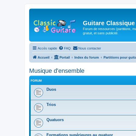
Guitare Classique
Forum de ressources (partitions, mu
gratuit, et sans publicité.
Accès rapide
FAQ
Nous contacter
Accueil
Portail
Index du forum
Partitions pour guit
Musique d'ensemble
FORUM
Duos
Trios
Quatuors
Formations supérieures au quatuor