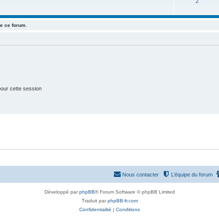
S
2
j
t
u
e
s
e ce forum.
j
t
e
s
t
s
our cette session
Nous contacter
L’équipe du forum
Développé par
phpBB
® Forum Software © phpBB Limited
Traduit par
phpBB-fr.com
Confidentialité
|
Conditions