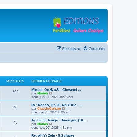
S’enregistrer
Connexion
MESSAGES
DERNIER MESSAGE
D
Minuet, Op.4, p.8 – Giovanni …
M
266
e
V
par
Marieh
r
o
sam. juin 27, 2026 10:25 am
e
n
i
i
r
D
Re: Rondo, Op.26, No.4 Trio -…
M
38
s
e
l
e
V
par
ClassicGuitare
r
e
r
o
mar. juin 23, 2026 8:05 am
e
s
m
d
n
i
e
e
i
r
D
Ay, Linda Amiga – Anonyme (16…
M
75
s
s
r
a
e
l
e
V
par
Marieh
s
n
r
e
r
o
ven. nov. 07, 2025 4:31 pm
e
a
i
s
m
d
g
n
i
g
e
e
e
i
r
D
Re: Ah Ya Zein - 5 Guitares