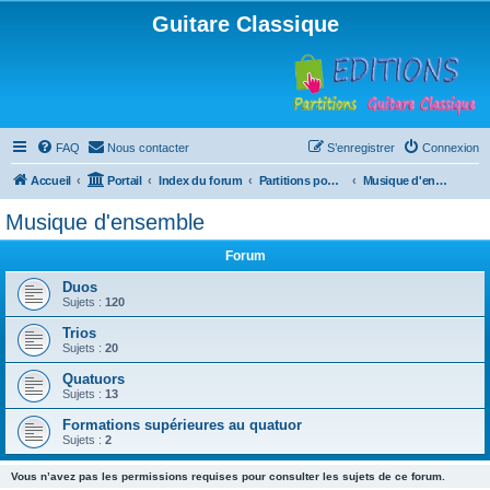
Guitare Classique
FAQ
Nous contacter
S’enregistrer
Connexion
Accueil
Portail
Index du forum
Partitions pour guitare en libre téléchargement
Musique d'ensemble
Musique d'ensemble
Forum
Duos
Sujets :
120
Trios
Sujets :
20
Quatuors
Sujets :
13
Formations supérieures au quatuor
Sujets :
2
Vous n’avez pas les permissions requises pour consulter les sujets de ce forum.