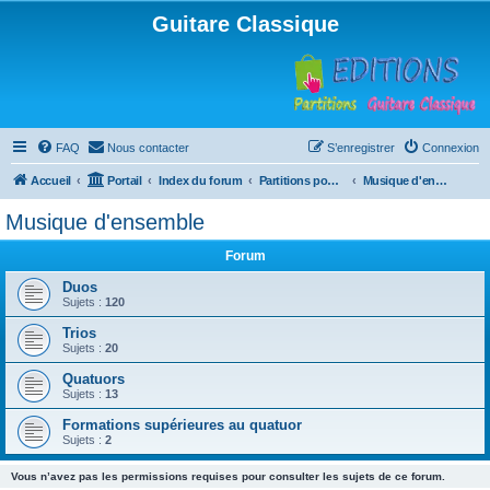
Guitare Classique
FAQ
Nous contacter
S’enregistrer
Connexion
Accueil
Portail
Index du forum
Partitions pour guitare en libre téléchargement
Musique d'ensemble
Musique d'ensemble
Forum
Duos
Sujets :
120
Trios
Sujets :
20
Quatuors
Sujets :
13
Formations supérieures au quatuor
Sujets :
2
Vous n’avez pas les permissions requises pour consulter les sujets de ce forum.