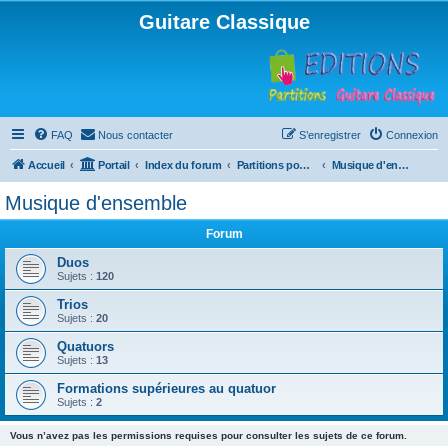
Guitare Classique
FAQ
Nous contacter
S’enregistrer
Connexion
Accueil
Portail
Index du forum
Partitions pour guitare en libre téléchargement
Musique d'ensemble
Musique d'ensemble
Forum
Duos
Sujets :
120
Trios
Sujets :
20
Quatuors
Sujets :
13
Formations supérieures au quatuor
Sujets :
2
Vous n’avez pas les permissions requises pour consulter les sujets de ce forum.