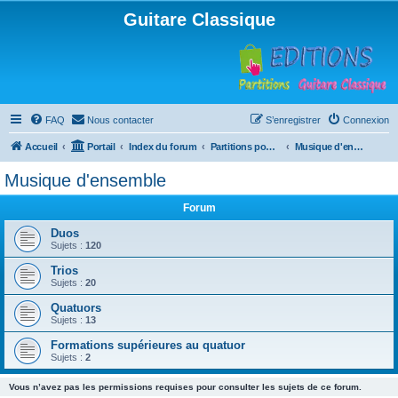
Guitare Classique
FAQ
Nous contacter
S’enregistrer
Connexion
Accueil
Portail
Index du forum
Partitions pour guitare en libre téléchargement
Musique d'ensemble
Musique d'ensemble
Forum
Duos
Sujets :
120
Trios
Sujets :
20
Quatuors
Sujets :
13
Formations supérieures au quatuor
Sujets :
2
Vous n’avez pas les permissions requises pour consulter les sujets de ce forum.