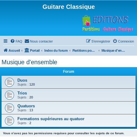
Guitare Classique
FAQ
Nous contacter
S’enregistrer
Connexion
Accueil
Portail
Index du forum
Partitions pour guitare en libre téléchargement
Musique d'ensemble
Musique d'ensemble
Forum
Duos
Sujets :
120
Trios
Sujets :
20
Quatuors
Sujets :
13
Formations supérieures au quatuor
Sujets :
2
Vous n’avez pas les permissions requises pour consulter les sujets de ce forum.