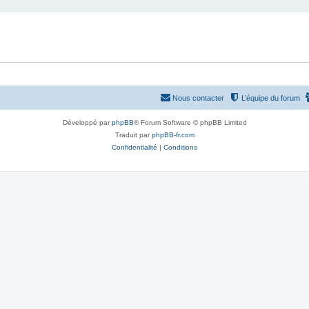
Nous contacter
L’équipe du forum
Développé par
phpBB
® Forum Software © phpBB Limited
Traduit par
phpBB-fr.com
Confidentialité
|
Conditions