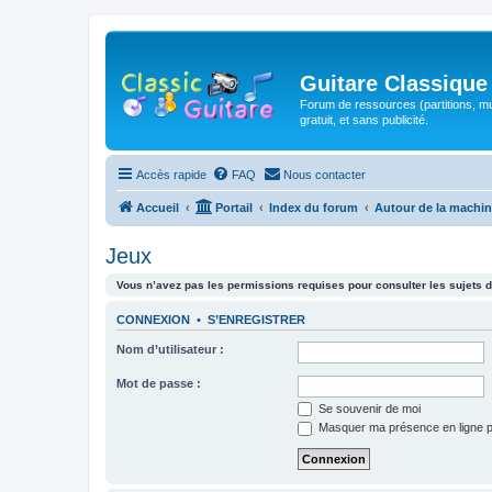
Guitare Classique
Forum de ressources (partitions, mu
gratuit, et sans publicité.
Accès rapide
FAQ
Nous contacter
Accueil
Portail
Index du forum
Autour de la machin
Jeux
Vous n’avez pas les permissions requises pour consulter les sujets d
CONNEXION
•
S’ENREGISTRER
Nom d’utilisateur :
Mot de passe :
Se souvenir de moi
Masquer ma présence en ligne p