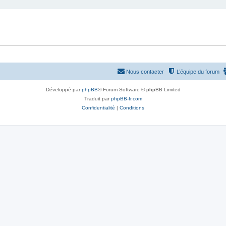
Nous contacter
L’équipe du forum
Développé par
phpBB
® Forum Software © phpBB Limited
Traduit par
phpBB-fr.com
Confidentialité
|
Conditions