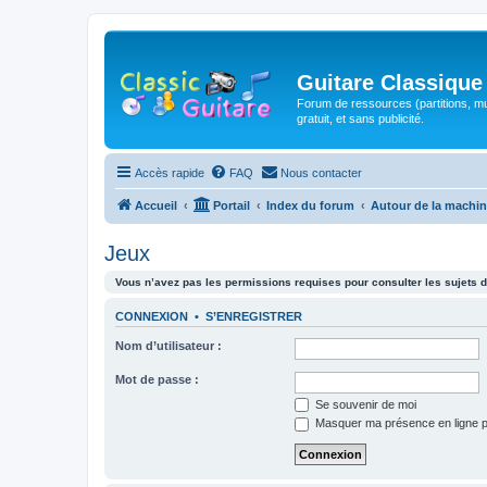
Guitare Classique
Forum de ressources (partitions, mu
gratuit, et sans publicité.
Accès rapide
FAQ
Nous contacter
Accueil
Portail
Index du forum
Autour de la machin
Jeux
Vous n’avez pas les permissions requises pour consulter les sujets d
CONNEXION
•
S’ENREGISTRER
Nom d’utilisateur :
Mot de passe :
Se souvenir de moi
Masquer ma présence en ligne p