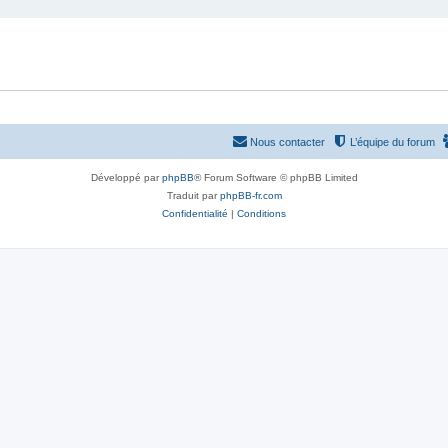
Nous contacter
L’équipe du forum
Développé par
phpBB
® Forum Software © phpBB Limited
Traduit par
phpBB-fr.com
Confidentialité
|
Conditions