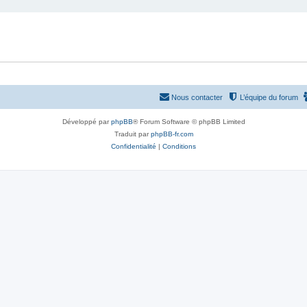
Nous contacter
L’équipe du forum
Développé par
phpBB
® Forum Software © phpBB Limited
Traduit par
phpBB-fr.com
Confidentialité
|
Conditions