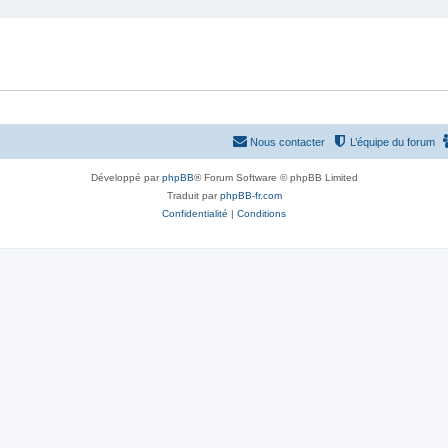
Nous contacter
L’équipe du forum
Développé par
phpBB
® Forum Software © phpBB Limited
Traduit par
phpBB-fr.com
Confidentialité
|
Conditions