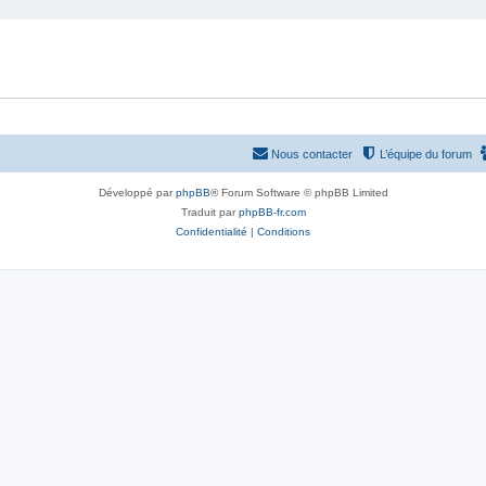
Nous contacter
L’équipe du forum
Développé par
phpBB
® Forum Software © phpBB Limited
Traduit par
phpBB-fr.com
Confidentialité
|
Conditions