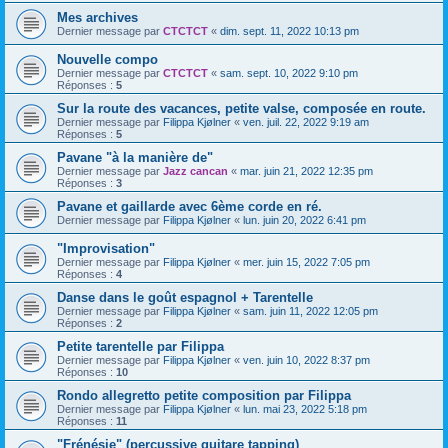
Mes archives
Dernier message par
CTCTCT
«
dim. sept. 11, 2022 10:13 pm
Nouvelle compo
Dernier message par
CTCTCT
«
sam. sept. 10, 2022 9:10 pm
Réponses :
5
Sur la route des vacances, petite valse, composée en route.
Dernier message par
Filippa Kjølner
«
ven. juil. 22, 2022 9:19 am
Réponses :
5
Pavane "à la manière de"
Dernier message par
Jazz cancan
«
mar. juin 21, 2022 12:35 pm
Réponses :
3
Pavane et gaillarde avec 6ème corde en ré.
Dernier message par
Filippa Kjølner
«
lun. juin 20, 2022 6:41 pm
"Improvisation"
Dernier message par
Filippa Kjølner
«
mer. juin 15, 2022 7:05 pm
Réponses :
4
Danse dans le goût espagnol + Tarentelle
Dernier message par
Filippa Kjølner
«
sam. juin 11, 2022 12:05 pm
Réponses :
2
Petite tarentelle par Filippa
Dernier message par
Filippa Kjølner
«
ven. juin 10, 2022 8:37 pm
Réponses :
10
Rondo allegretto petite composition par Filippa
Dernier message par
Filippa Kjølner
«
lun. mai 23, 2022 5:18 pm
Réponses :
11
"Frénésie" (percussive guitare tapping)