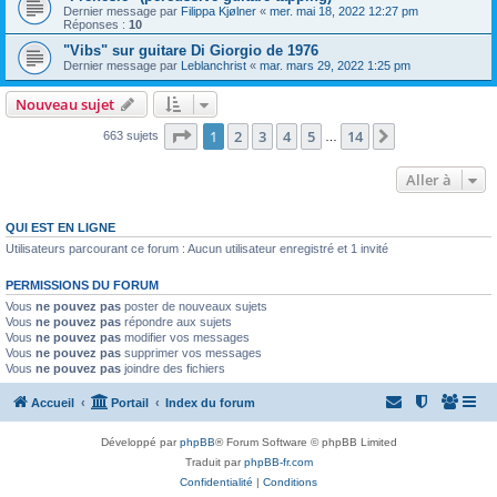
Dernier message par
Filippa Kjølner
«
mer. mai 18, 2022 12:27 pm
Réponses :
10
"Vibs" sur guitare Di Giorgio de 1976
Dernier message par
Leblanchrist
«
mar. mars 29, 2022 1:25 pm
Nouveau sujet
Page
1
sur
14
1
2
3
4
5
14
Suivante
663 sujets
…
Aller à
QUI EST EN LIGNE
Utilisateurs parcourant ce forum : Aucun utilisateur enregistré et 1 invité
PERMISSIONS DU FORUM
Vous
ne pouvez pas
poster de nouveaux sujets
Vous
ne pouvez pas
répondre aux sujets
Vous
ne pouvez pas
modifier vos messages
Vous
ne pouvez pas
supprimer vos messages
Vous
ne pouvez pas
joindre des fichiers
Accueil
Portail
Index du forum
Développé par
phpBB
® Forum Software © phpBB Limited
Traduit par
phpBB-fr.com
Confidentialité
|
Conditions