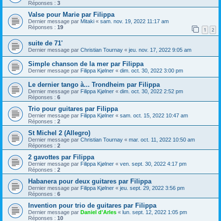
Réponses :
3
Valse pour Marie par Filippa
Dernier message par
Mitaki
«
sam. nov. 19, 2022 11:17 am
Réponses :
19
1
2
suite de 71'
Dernier message par
Christian Tournay
«
jeu. nov. 17, 2022 9:05 am
Simple chanson de la mer par Filippa
Dernier message par
Filippa Kjølner
«
dim. oct. 30, 2022 3:00 pm
Le dernier tango à... Trondheim par Filippa
Dernier message par
Filippa Kjølner
«
dim. oct. 30, 2022 2:52 pm
Réponses :
6
Trio pour guitares par Filippa
Dernier message par
Filippa Kjølner
«
sam. oct. 15, 2022 10:47 am
Réponses :
2
St Michel 2 (Allegro)
Dernier message par
Christian Tournay
«
mar. oct. 11, 2022 10:50 am
Réponses :
2
2 gavottes par Filippa
Dernier message par
Filippa Kjølner
«
ven. sept. 30, 2022 4:17 pm
Réponses :
2
Habanera pour deux guitares par Filippa
Dernier message par
Filippa Kjølner
«
jeu. sept. 29, 2022 3:56 pm
Réponses :
6
Invention pour trio de guitares par Filippa
Dernier message par
Daniel d'Arles
«
lun. sept. 12, 2022 1:05 pm
Réponses :
10