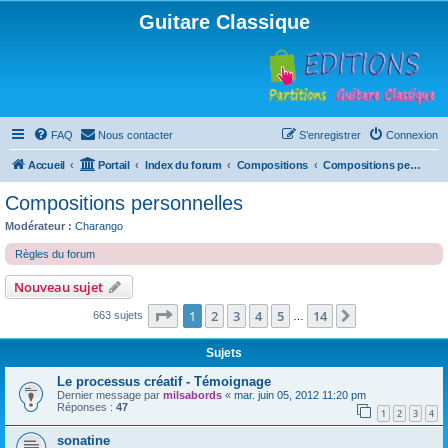
Guitare Classique
FAQ
Nous contacter
S’enregistrer
Connexion
Accueil
Portail
Index du forum
Compositions
Compositions personnelles
Compositions personnelles
Modérateur :
Charango
Règles du forum
Nouveau sujet
Page
1
sur
14
1
2
3
4
5
14
Suivante
663 sujets
…
Sujets
Le processus créatif - Témoignage
Dernier message par
milsabords
«
mar. juin 05, 2012 11:20 pm
Réponses :
47
1
2
3
4
sonatine