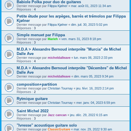
Babiole Polka pour duo de guitares
Dernier message par
Filippa Kjølner
«
mar. août 01, 2023 11:34 am
Réponses :
4
Petite étude pour les arpèges, barrés et trémolos par Filippa
Kjølner
Dernier message par
Filippa Kjølner
«
dim. juil. 30, 2023 5:02 pm
Réponses :
3
Simple menuet par Filippa
Dernier message par
Marieh
«
ven. mars 31, 2023 8:18 pm
Réponses :
3
M.D.A > Alexandre Bernoud interprète "Murcia" de Michel
Dalle Ave
Dernier message par
micheldalleave
«
lun. mars 06, 2023 2:33 pm
Réponses :
4
M.D.A > Alexandre Bernoud interprète "Décembre" de Michel
Dalle Ave
Dernier message par
micheldalleave
«
dim. mars 05, 2023 9:34 pm
composition+partition
Dernier message par
Christian Tournay
«
jeu. févr. 16, 2023 2:14 pm
Réponses :
2
Rytmique guitare
Dernier message par
Christian Tournay
«
mer. janv. 04, 2023 6:59 pm
Saint Michel 2022
Dernier message par
Jazz cancan
«
jeu. déc. 29, 2022 6:15 am
Réponses :
3
"Ivresse" acoustique guitare solo
Dernier message par
ClassicGuitare
«
mar. nov. 29, 2022 9:30 am