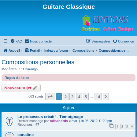
Guitare Classique
FAQ
Nous contacter
S’enregistrer
Connexion
Accueil
Portail
Index du forum
Compositions
Compositions personnelles
Compositions personnelles
Modérateur :
Charango
Règles du forum
Nouveau sujet
Page
1
sur
14
1
2
3
4
5
14
Suivante
663 sujets
…
Sujets
Le processus créatif - Témoignage
Dernier message par
milsabords
«
mar. juin 05, 2012 11:20 pm
Réponses :
47
1
2
3
4
sonatine