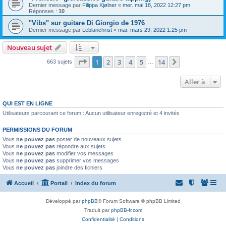
Dernier message par
Filippa Kjølner
«
mer. mai 18, 2022 12:27 pm
Réponses :
10
"Vibs" sur guitare Di Giorgio de 1976
Dernier message par
Leblanchrist
«
mar. mars 29, 2022 1:25 pm
Nouveau sujet
Page
1
sur
14
1
2
3
4
5
14
Suivante
663 sujets
…
Aller à
QUI EST EN LIGNE
Utilisateurs parcourant ce forum : Aucun utilisateur enregistré et 4 invités
PERMISSIONS DU FORUM
Vous
ne pouvez pas
poster de nouveaux sujets
Vous
ne pouvez pas
répondre aux sujets
Vous
ne pouvez pas
modifier vos messages
Vous
ne pouvez pas
supprimer vos messages
Vous
ne pouvez pas
joindre des fichiers
Accueil
Portail
Index du forum
Développé par
phpBB
® Forum Software © phpBB Limited
Traduit par
phpBB-fr.com
Confidentialité
|
Conditions