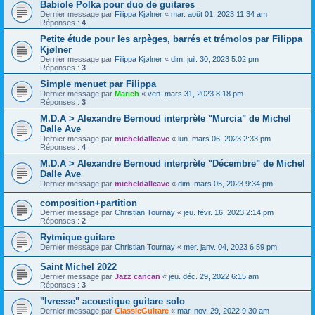
Babiole Polka pour duo de guitares
Dernier message par
Filippa Kjølner
«
mar. août 01, 2023 11:34 am
Réponses :
4
Petite étude pour les arpèges, barrés et trémolos par Filippa
Kjølner
Dernier message par
Filippa Kjølner
«
dim. juil. 30, 2023 5:02 pm
Réponses :
3
Simple menuet par Filippa
Dernier message par
Marieh
«
ven. mars 31, 2023 8:18 pm
Réponses :
3
M.D.A > Alexandre Bernoud interprète "Murcia" de Michel
Dalle Ave
Dernier message par
micheldalleave
«
lun. mars 06, 2023 2:33 pm
Réponses :
4
M.D.A > Alexandre Bernoud interprète "Décembre" de Michel
Dalle Ave
Dernier message par
micheldalleave
«
dim. mars 05, 2023 9:34 pm
composition+partition
Dernier message par
Christian Tournay
«
jeu. févr. 16, 2023 2:14 pm
Réponses :
2
Rytmique guitare
Dernier message par
Christian Tournay
«
mer. janv. 04, 2023 6:59 pm
Saint Michel 2022
Dernier message par
Jazz cancan
«
jeu. déc. 29, 2022 6:15 am
Réponses :
3
"Ivresse" acoustique guitare solo
Dernier message par
ClassicGuitare
«
mar. nov. 29, 2022 9:30 am