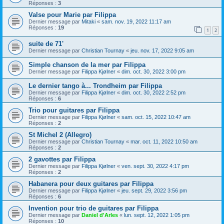
Réponses :
3
Valse pour Marie par Filippa
Dernier message par
Mitaki
«
sam. nov. 19, 2022 11:17 am
Réponses :
19
1
2
suite de 71'
Dernier message par
Christian Tournay
«
jeu. nov. 17, 2022 9:05 am
Simple chanson de la mer par Filippa
Dernier message par
Filippa Kjølner
«
dim. oct. 30, 2022 3:00 pm
Le dernier tango à... Trondheim par Filippa
Dernier message par
Filippa Kjølner
«
dim. oct. 30, 2022 2:52 pm
Réponses :
6
Trio pour guitares par Filippa
Dernier message par
Filippa Kjølner
«
sam. oct. 15, 2022 10:47 am
Réponses :
2
St Michel 2 (Allegro)
Dernier message par
Christian Tournay
«
mar. oct. 11, 2022 10:50 am
Réponses :
2
2 gavottes par Filippa
Dernier message par
Filippa Kjølner
«
ven. sept. 30, 2022 4:17 pm
Réponses :
2
Habanera pour deux guitares par Filippa
Dernier message par
Filippa Kjølner
«
jeu. sept. 29, 2022 3:56 pm
Réponses :
6
Invention pour trio de guitares par Filippa
Dernier message par
Daniel d'Arles
«
lun. sept. 12, 2022 1:05 pm
Réponses :
10