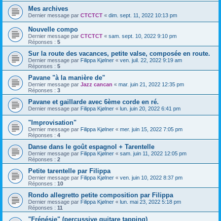
Mes archives
Dernier message par
CTCTCT
«
dim. sept. 11, 2022 10:13 pm
Nouvelle compo
Dernier message par
CTCTCT
«
sam. sept. 10, 2022 9:10 pm
Réponses :
5
Sur la route des vacances, petite valse, composée en route.
Dernier message par
Filippa Kjølner
«
ven. juil. 22, 2022 9:19 am
Réponses :
5
Pavane "à la manière de"
Dernier message par
Jazz cancan
«
mar. juin 21, 2022 12:35 pm
Réponses :
3
Pavane et gaillarde avec 6ème corde en ré.
Dernier message par
Filippa Kjølner
«
lun. juin 20, 2022 6:41 pm
"Improvisation"
Dernier message par
Filippa Kjølner
«
mer. juin 15, 2022 7:05 pm
Réponses :
4
Danse dans le goût espagnol + Tarentelle
Dernier message par
Filippa Kjølner
«
sam. juin 11, 2022 12:05 pm
Réponses :
2
Petite tarentelle par Filippa
Dernier message par
Filippa Kjølner
«
ven. juin 10, 2022 8:37 pm
Réponses :
10
Rondo allegretto petite composition par Filippa
Dernier message par
Filippa Kjølner
«
lun. mai 23, 2022 5:18 pm
Réponses :
11
"Frénésie" (percussive guitare tapping)