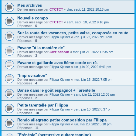
Mes archives
Dernier message par
CTCTCT
«
dim. sept. 11, 2022 10:13 pm
Nouvelle compo
Dernier message par
CTCTCT
«
sam. sept. 10, 2022 9:10 pm
Réponses :
5
Sur la route des vacances, petite valse, composée en route.
Dernier message par
Filippa Kjølner
«
ven. juil. 22, 2022 9:19 am
Réponses :
5
Pavane "à la manière de"
Dernier message par
Jazz cancan
«
mar. juin 21, 2022 12:35 pm
Réponses :
3
Pavane et gaillarde avec 6ème corde en ré.
Dernier message par
Filippa Kjølner
«
lun. juin 20, 2022 6:41 pm
"Improvisation"
Dernier message par
Filippa Kjølner
«
mer. juin 15, 2022 7:05 pm
Réponses :
4
Danse dans le goût espagnol + Tarentelle
Dernier message par
Filippa Kjølner
«
sam. juin 11, 2022 12:05 pm
Réponses :
2
Petite tarentelle par Filippa
Dernier message par
Filippa Kjølner
«
ven. juin 10, 2022 8:37 pm
Réponses :
10
Rondo allegretto petite composition par Filippa
Dernier message par
Filippa Kjølner
«
lun. mai 23, 2022 5:18 pm
Réponses :
11
"Frénésie" (percussive guitare tapping)