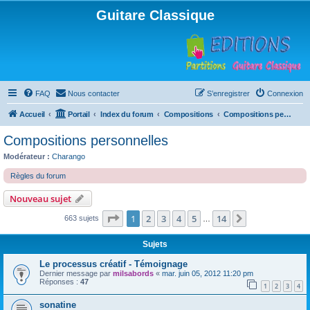
Guitare Classique
FAQ
Nous contacter
S’enregistrer
Connexion
Accueil
Portail
Index du forum
Compositions
Compositions personnelles
Compositions personnelles
Modérateur :
Charango
Règles du forum
Nouveau sujet
Page
1
sur
14
1
2
3
4
5
14
Suivante
663 sujets
…
Sujets
Le processus créatif - Témoignage
Dernier message par
milsabords
«
mar. juin 05, 2012 11:20 pm
Réponses :
47
1
2
3
4
sonatine