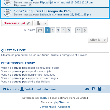
Dernier message par
Filippa Kjølner
«
mer. mai 18, 2022 12:27 pm
Réponses :
10
"Vibs" sur guitare Di Giorgio de 1976
Dernier message par
Leblanchrist
«
mar. mars 29, 2022 1:25 pm
Nouveau sujet
Page
1
sur
14
1
2
3
4
5
14
Suivante
663 sujets
…
Aller à
QUI EST EN LIGNE
Utilisateurs parcourant ce forum : Aucun utilisateur enregistré et 7 invités
PERMISSIONS DU FORUM
Vous
ne pouvez pas
poster de nouveaux sujets
Vous
ne pouvez pas
répondre aux sujets
Vous
ne pouvez pas
modifier vos messages
Vous
ne pouvez pas
supprimer vos messages
Vous
ne pouvez pas
joindre des fichiers
Accueil
Portail
Index du forum
Développé par
phpBB
® Forum Software © phpBB Limited
Traduit par
phpBB-fr.com
Confidentialité
|
Conditions