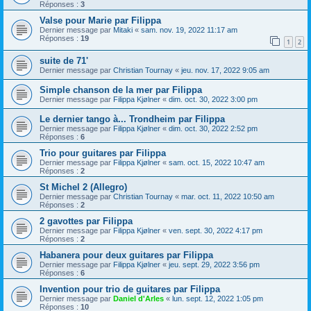
Réponses :
3
Valse pour Marie par Filippa
Dernier message par
Mitaki
«
sam. nov. 19, 2022 11:17 am
Réponses :
19
1
2
suite de 71'
Dernier message par
Christian Tournay
«
jeu. nov. 17, 2022 9:05 am
Simple chanson de la mer par Filippa
Dernier message par
Filippa Kjølner
«
dim. oct. 30, 2022 3:00 pm
Le dernier tango à... Trondheim par Filippa
Dernier message par
Filippa Kjølner
«
dim. oct. 30, 2022 2:52 pm
Réponses :
6
Trio pour guitares par Filippa
Dernier message par
Filippa Kjølner
«
sam. oct. 15, 2022 10:47 am
Réponses :
2
St Michel 2 (Allegro)
Dernier message par
Christian Tournay
«
mar. oct. 11, 2022 10:50 am
Réponses :
2
2 gavottes par Filippa
Dernier message par
Filippa Kjølner
«
ven. sept. 30, 2022 4:17 pm
Réponses :
2
Habanera pour deux guitares par Filippa
Dernier message par
Filippa Kjølner
«
jeu. sept. 29, 2022 3:56 pm
Réponses :
6
Invention pour trio de guitares par Filippa
Dernier message par
Daniel d'Arles
«
lun. sept. 12, 2022 1:05 pm
Réponses :
10