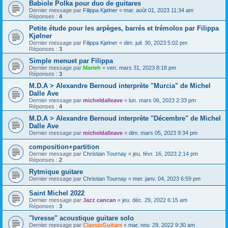
Babiole Polka pour duo de guitares
Dernier message par
Filippa Kjølner
«
mar. août 01, 2023 11:34 am
Réponses :
4
Petite étude pour les arpèges, barrés et trémolos par Filippa
Kjølner
Dernier message par
Filippa Kjølner
«
dim. juil. 30, 2023 5:02 pm
Réponses :
3
Simple menuet par Filippa
Dernier message par
Marieh
«
ven. mars 31, 2023 8:18 pm
Réponses :
3
M.D.A > Alexandre Bernoud interprète "Murcia" de Michel
Dalle Ave
Dernier message par
micheldalleave
«
lun. mars 06, 2023 2:33 pm
Réponses :
4
M.D.A > Alexandre Bernoud interprète "Décembre" de Michel
Dalle Ave
Dernier message par
micheldalleave
«
dim. mars 05, 2023 9:34 pm
composition+partition
Dernier message par
Christian Tournay
«
jeu. févr. 16, 2023 2:14 pm
Réponses :
2
Rytmique guitare
Dernier message par
Christian Tournay
«
mer. janv. 04, 2023 6:59 pm
Saint Michel 2022
Dernier message par
Jazz cancan
«
jeu. déc. 29, 2022 6:15 am
Réponses :
3
"Ivresse" acoustique guitare solo
Dernier message par
ClassicGuitare
«
mar. nov. 29, 2022 9:30 am