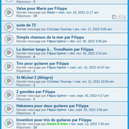
Réponses :
3
Valse pour Marie par Filippa
Dernier message par
Mitaki
«
sam. nov. 19, 2022 11:17 am
Réponses :
19
1
2
suite de 71'
Dernier message par
Christian Tournay
«
jeu. nov. 17, 2022 9:05 am
Simple chanson de la mer par Filippa
Dernier message par
Filippa Kjølner
«
dim. oct. 30, 2022 3:00 pm
Le dernier tango à... Trondheim par Filippa
Dernier message par
Filippa Kjølner
«
dim. oct. 30, 2022 2:52 pm
Réponses :
6
Trio pour guitares par Filippa
Dernier message par
Filippa Kjølner
«
sam. oct. 15, 2022 10:47 am
Réponses :
2
St Michel 2 (Allegro)
Dernier message par
Christian Tournay
«
mar. oct. 11, 2022 10:50 am
Réponses :
2
2 gavottes par Filippa
Dernier message par
Filippa Kjølner
«
ven. sept. 30, 2022 4:17 pm
Réponses :
2
Habanera pour deux guitares par Filippa
Dernier message par
Filippa Kjølner
«
jeu. sept. 29, 2022 3:56 pm
Réponses :
6
Invention pour trio de guitares par Filippa
Dernier message par
Daniel d'Arles
«
lun. sept. 12, 2022 1:05 pm
Réponses :
10