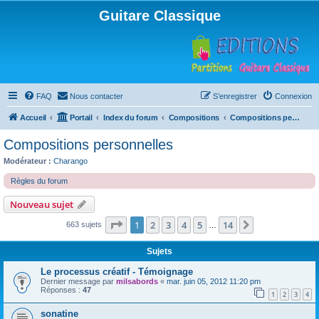
Guitare Classique
FAQ
Nous contacter
S’enregistrer
Connexion
Accueil
Portail
Index du forum
Compositions
Compositions personnelles
Compositions personnelles
Modérateur :
Charango
Règles du forum
Nouveau sujet
Page
1
sur
14
1
2
3
4
5
14
Suivante
663 sujets
…
Sujets
Le processus créatif - Témoignage
Dernier message par
milsabords
«
mar. juin 05, 2012 11:20 pm
Réponses :
47
1
2
3
4
sonatine