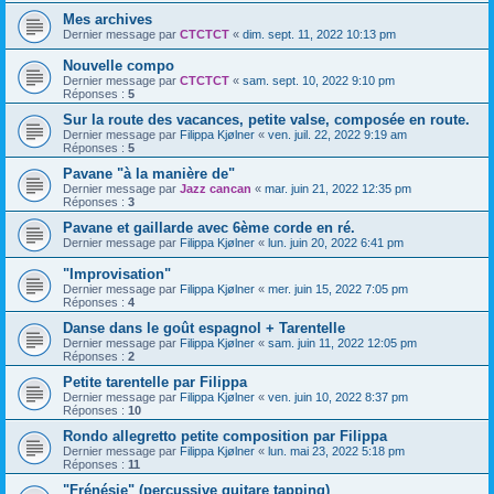
Mes archives
Dernier message par
CTCTCT
«
dim. sept. 11, 2022 10:13 pm
Nouvelle compo
Dernier message par
CTCTCT
«
sam. sept. 10, 2022 9:10 pm
Réponses :
5
Sur la route des vacances, petite valse, composée en route.
Dernier message par
Filippa Kjølner
«
ven. juil. 22, 2022 9:19 am
Réponses :
5
Pavane "à la manière de"
Dernier message par
Jazz cancan
«
mar. juin 21, 2022 12:35 pm
Réponses :
3
Pavane et gaillarde avec 6ème corde en ré.
Dernier message par
Filippa Kjølner
«
lun. juin 20, 2022 6:41 pm
"Improvisation"
Dernier message par
Filippa Kjølner
«
mer. juin 15, 2022 7:05 pm
Réponses :
4
Danse dans le goût espagnol + Tarentelle
Dernier message par
Filippa Kjølner
«
sam. juin 11, 2022 12:05 pm
Réponses :
2
Petite tarentelle par Filippa
Dernier message par
Filippa Kjølner
«
ven. juin 10, 2022 8:37 pm
Réponses :
10
Rondo allegretto petite composition par Filippa
Dernier message par
Filippa Kjølner
«
lun. mai 23, 2022 5:18 pm
Réponses :
11
"Frénésie" (percussive guitare tapping)