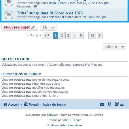
Dernier message par
Filippa Kjølner
«
mer. mai 18, 2022 12:27 pm
Réponses :
10
"Vibs" sur guitare Di Giorgio de 1976
Dernier message par
Leblanchrist
«
mar. mars 29, 2022 1:25 pm
Nouveau sujet
Page
1
sur
14
1
2
3
4
5
14
Suivante
663 sujets
…
Aller à
QUI EST EN LIGNE
Utilisateurs parcourant ce forum : Aucun utilisateur enregistré et 4 invités
PERMISSIONS DU FORUM
Vous
ne pouvez pas
poster de nouveaux sujets
Vous
ne pouvez pas
répondre aux sujets
Vous
ne pouvez pas
modifier vos messages
Vous
ne pouvez pas
supprimer vos messages
Vous
ne pouvez pas
joindre des fichiers
Accueil
Portail
Index du forum
Développé par
phpBB
® Forum Software © phpBB Limited
Traduit par
phpBB-fr.com
Confidentialité
|
Conditions