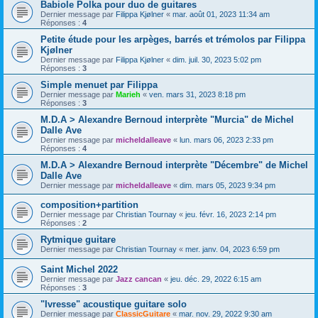
Babiole Polka pour duo de guitares
Dernier message par
Filippa Kjølner
«
mar. août 01, 2023 11:34 am
Réponses :
4
Petite étude pour les arpèges, barrés et trémolos par Filippa
Kjølner
Dernier message par
Filippa Kjølner
«
dim. juil. 30, 2023 5:02 pm
Réponses :
3
Simple menuet par Filippa
Dernier message par
Marieh
«
ven. mars 31, 2023 8:18 pm
Réponses :
3
M.D.A > Alexandre Bernoud interprète "Murcia" de Michel
Dalle Ave
Dernier message par
micheldalleave
«
lun. mars 06, 2023 2:33 pm
Réponses :
4
M.D.A > Alexandre Bernoud interprète "Décembre" de Michel
Dalle Ave
Dernier message par
micheldalleave
«
dim. mars 05, 2023 9:34 pm
composition+partition
Dernier message par
Christian Tournay
«
jeu. févr. 16, 2023 2:14 pm
Réponses :
2
Rytmique guitare
Dernier message par
Christian Tournay
«
mer. janv. 04, 2023 6:59 pm
Saint Michel 2022
Dernier message par
Jazz cancan
«
jeu. déc. 29, 2022 6:15 am
Réponses :
3
"Ivresse" acoustique guitare solo
Dernier message par
ClassicGuitare
«
mar. nov. 29, 2022 9:30 am