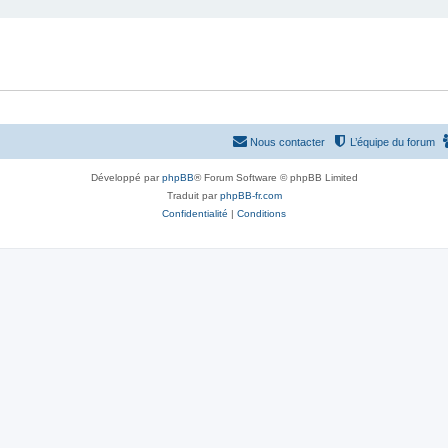
Nous contacter
L’équipe du forum
Développé par
phpBB
® Forum Software © phpBB Limited
Traduit par
phpBB-fr.com
Confidentialité
|
Conditions