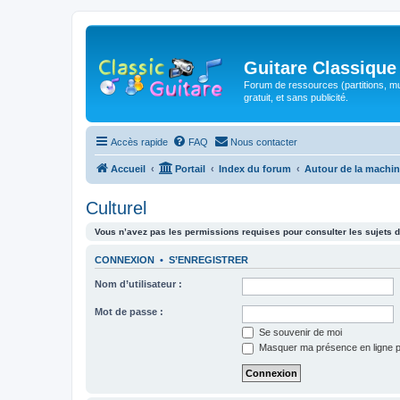
Guitare Classique
Forum de ressources (partitions, mu
gratuit, et sans publicité.
Accès rapide
FAQ
Nous contacter
Accueil
Portail
Index du forum
Autour de la machin
Culturel
Vous n’avez pas les permissions requises pour consulter les sujets d
CONNEXION
•
S’ENREGISTRER
Nom d’utilisateur :
Mot de passe :
Se souvenir de moi
Masquer ma présence en ligne p