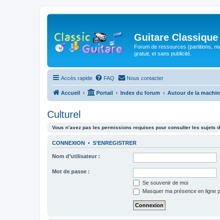
Guitare Classique
Forum de ressources (partitions, mu
gratuit, et sans publicité.
Accès rapide
FAQ
Nous contacter
Accueil
Portail
Index du forum
Autour de la machin
Culturel
Vous n’avez pas les permissions requises pour consulter les sujets d
CONNEXION
•
S’ENREGISTRER
Nom d’utilisateur :
Mot de passe :
Se souvenir de moi
Masquer ma présence en ligne p