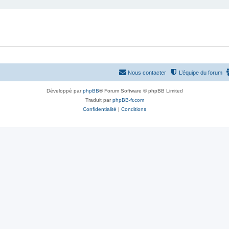
Nous contacter
L’équipe du forum
Développé par
phpBB
® Forum Software © phpBB Limited
Traduit par
phpBB-fr.com
Confidentialité
|
Conditions