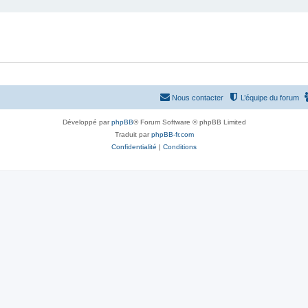
Nous contacter
L’équipe du forum
Développé par
phpBB
® Forum Software © phpBB Limited
Traduit par
phpBB-fr.com
Confidentialité
|
Conditions