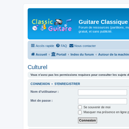
Guitare Classique
Forum de ressources (partitions, mu
gratuit, et sans publicité.
Accès rapide
FAQ
Nous contacter
Accueil
Portail
Index du forum
Autour de la machin
Culturel
Vous n’avez pas les permissions requises pour consulter les sujets d
CONNEXION
•
S’ENREGISTRER
Nom d’utilisateur :
Mot de passe :
Se souvenir de moi
Masquer ma présence en ligne p