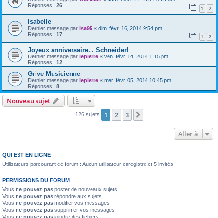
Réponses :
26
1
2
Isabelle
Dernier message par
isa95
«
dim. févr. 16, 2014 9:54 pm
Réponses :
17
1
2
Joyeux anniversaire... Schneider!
Dernier message par
lepierre
«
ven. févr. 14, 2014 1:15 pm
Réponses :
12
Grive Musicienne
Dernier message par
lepierre
«
mer. févr. 05, 2014 10:45 pm
Réponses :
8
Nouveau sujet
1
2
3
Suivante
126 sujets
Aller à
QUI EST EN LIGNE
Utilisateurs parcourant ce forum : Aucun utilisateur enregistré et 5 invités
PERMISSIONS DU FORUM
Vous
ne pouvez pas
poster de nouveaux sujets
Vous
ne pouvez pas
répondre aux sujets
Vous
ne pouvez pas
modifier vos messages
Vous
ne pouvez pas
supprimer vos messages
Vous
ne pouvez pas
joindre des fichiers