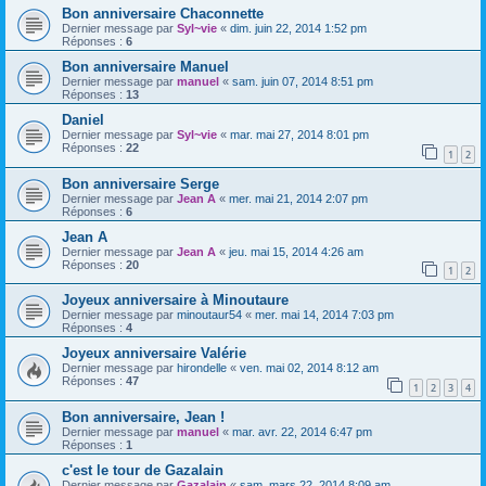
Bon anniversaire Chaconnette
Dernier message par
Syl~vie
«
dim. juin 22, 2014 1:52 pm
Réponses :
6
Bon anniversaire Manuel
Dernier message par
manuel
«
sam. juin 07, 2014 8:51 pm
Réponses :
13
Daniel
Dernier message par
Syl~vie
«
mar. mai 27, 2014 8:01 pm
Réponses :
22
1
2
Bon anniversaire Serge
Dernier message par
Jean A
«
mer. mai 21, 2014 2:07 pm
Réponses :
6
Jean A
Dernier message par
Jean A
«
jeu. mai 15, 2014 4:26 am
Réponses :
20
1
2
Joyeux anniversaire à Minoutaure
Dernier message par
minoutaur54
«
mer. mai 14, 2014 7:03 pm
Réponses :
4
Joyeux anniversaire Valérie
Dernier message par
hirondelle
«
ven. mai 02, 2014 8:12 am
Réponses :
47
1
2
3
4
Bon anniversaire, Jean !
Dernier message par
manuel
«
mar. avr. 22, 2014 6:47 pm
Réponses :
1
c'est le tour de Gazalain
Dernier message par
Gazalain
«
sam. mars 22, 2014 8:09 am