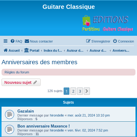
Guitare Classique
FAQ
Nous contacter
S’enregistrer
Connexion
Accueil
Portail
Index du forum
Autour de la machine à café
Autour de la machine à café
Anniversaires des membres
Anniversaires des membres
Règles du forum
Nouveau sujet
1
2
3
Suivante
126 sujets
Sujets
Gazalain
Dernier message par
hirondelle
«
mer. août 21, 2024 10:10 pm
Réponses :
5
Bon anniversaire Maxence !
Dernier message par
hirondelle
«
ven. févr. 02, 2024 7:52 pm
Réponses :
11