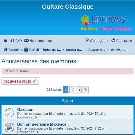
Guitare Classique
FAQ
Nous contacter
S’enregistrer
Connexion
Accueil
Portail
Index du forum
Autour de la machine à café
Autour de la machine à café
Anniversaires des membres
Anniversaires des membres
Règles du forum
Nouveau sujet
1
2
3
Suivante
126 sujets
Sujets
Gazalain
Dernier message par
hirondelle
«
mer. août 21, 2024 10:10 pm
Réponses :
5
Bon anniversaire Maxence !
Dernier message par
hirondelle
«
ven. févr. 02, 2024 7:52 pm
Réponses :
11