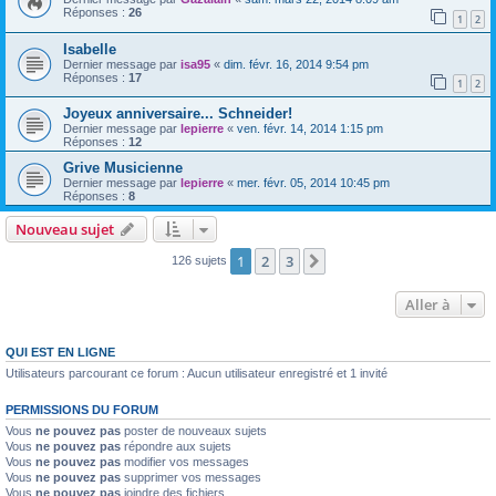
Réponses :
26
1
2
Isabelle
Dernier message par
isa95
«
dim. févr. 16, 2014 9:54 pm
Réponses :
17
1
2
Joyeux anniversaire... Schneider!
Dernier message par
lepierre
«
ven. févr. 14, 2014 1:15 pm
Réponses :
12
Grive Musicienne
Dernier message par
lepierre
«
mer. févr. 05, 2014 10:45 pm
Réponses :
8
Nouveau sujet
1
2
3
Suivante
126 sujets
Aller à
QUI EST EN LIGNE
Utilisateurs parcourant ce forum : Aucun utilisateur enregistré et 1 invité
PERMISSIONS DU FORUM
Vous
ne pouvez pas
poster de nouveaux sujets
Vous
ne pouvez pas
répondre aux sujets
Vous
ne pouvez pas
modifier vos messages
Vous
ne pouvez pas
supprimer vos messages
Vous
ne pouvez pas
joindre des fichiers