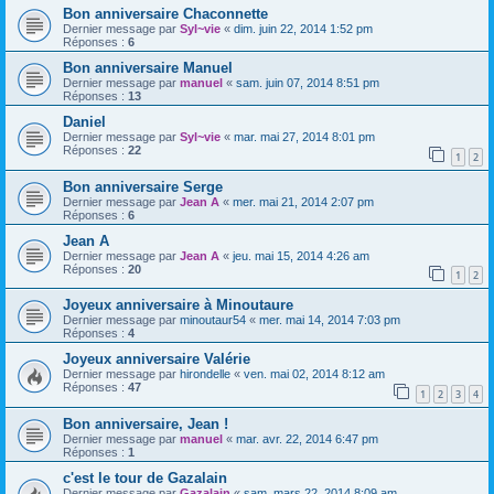
Bon anniversaire Chaconnette
Dernier message par
Syl~vie
«
dim. juin 22, 2014 1:52 pm
Réponses :
6
Bon anniversaire Manuel
Dernier message par
manuel
«
sam. juin 07, 2014 8:51 pm
Réponses :
13
Daniel
Dernier message par
Syl~vie
«
mar. mai 27, 2014 8:01 pm
Réponses :
22
1
2
Bon anniversaire Serge
Dernier message par
Jean A
«
mer. mai 21, 2014 2:07 pm
Réponses :
6
Jean A
Dernier message par
Jean A
«
jeu. mai 15, 2014 4:26 am
Réponses :
20
1
2
Joyeux anniversaire à Minoutaure
Dernier message par
minoutaur54
«
mer. mai 14, 2014 7:03 pm
Réponses :
4
Joyeux anniversaire Valérie
Dernier message par
hirondelle
«
ven. mai 02, 2014 8:12 am
Réponses :
47
1
2
3
4
Bon anniversaire, Jean !
Dernier message par
manuel
«
mar. avr. 22, 2014 6:47 pm
Réponses :
1
c'est le tour de Gazalain
Dernier message par
Gazalain
«
sam. mars 22, 2014 8:09 am