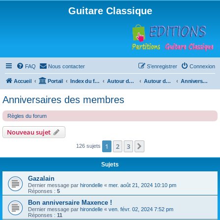
Guitare Classique
FAQ
Nous contacter
S’enregistrer
Connexion
Accueil
Portail
Index du forum
Autour de la machine à café
Autour de la machine à café
Anniversaires des membres
Anniversaires des membres
Règles du forum
Nouveau sujet
1
2
3
Suivante
126 sujets
Sujets
Gazalain
Dernier message par
hirondelle
«
mer. août 21, 2024 10:10 pm
Réponses :
5
Bon anniversaire Maxence !
Dernier message par
hirondelle
«
ven. févr. 02, 2024 7:52 pm
Réponses :
11