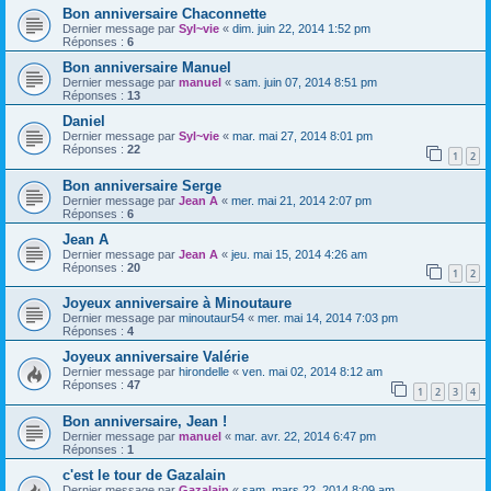
Bon anniversaire Chaconnette
Dernier message par
Syl~vie
«
dim. juin 22, 2014 1:52 pm
Réponses :
6
Bon anniversaire Manuel
Dernier message par
manuel
«
sam. juin 07, 2014 8:51 pm
Réponses :
13
Daniel
Dernier message par
Syl~vie
«
mar. mai 27, 2014 8:01 pm
Réponses :
22
1
2
Bon anniversaire Serge
Dernier message par
Jean A
«
mer. mai 21, 2014 2:07 pm
Réponses :
6
Jean A
Dernier message par
Jean A
«
jeu. mai 15, 2014 4:26 am
Réponses :
20
1
2
Joyeux anniversaire à Minoutaure
Dernier message par
minoutaur54
«
mer. mai 14, 2014 7:03 pm
Réponses :
4
Joyeux anniversaire Valérie
Dernier message par
hirondelle
«
ven. mai 02, 2014 8:12 am
Réponses :
47
1
2
3
4
Bon anniversaire, Jean !
Dernier message par
manuel
«
mar. avr. 22, 2014 6:47 pm
Réponses :
1
c'est le tour de Gazalain
Dernier message par
Gazalain
«
sam. mars 22, 2014 8:09 am