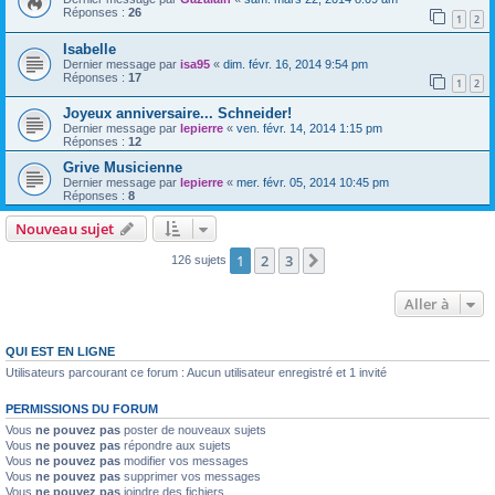
Réponses :
26
1
2
Isabelle
Dernier message par
isa95
«
dim. févr. 16, 2014 9:54 pm
Réponses :
17
1
2
Joyeux anniversaire... Schneider!
Dernier message par
lepierre
«
ven. févr. 14, 2014 1:15 pm
Réponses :
12
Grive Musicienne
Dernier message par
lepierre
«
mer. févr. 05, 2014 10:45 pm
Réponses :
8
Nouveau sujet
1
2
3
Suivante
126 sujets
Aller à
QUI EST EN LIGNE
Utilisateurs parcourant ce forum : Aucun utilisateur enregistré et 1 invité
PERMISSIONS DU FORUM
Vous
ne pouvez pas
poster de nouveaux sujets
Vous
ne pouvez pas
répondre aux sujets
Vous
ne pouvez pas
modifier vos messages
Vous
ne pouvez pas
supprimer vos messages
Vous
ne pouvez pas
joindre des fichiers