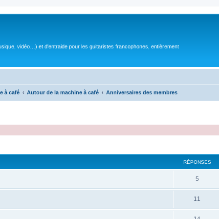
sique, vidéo…) et d'entraide pour les guitaristes francophones, entièrement
e à café
Autour de la machine à café
Anniversaires des membres
RÉPONSES
R
5
é
R
11
p
é
o
R