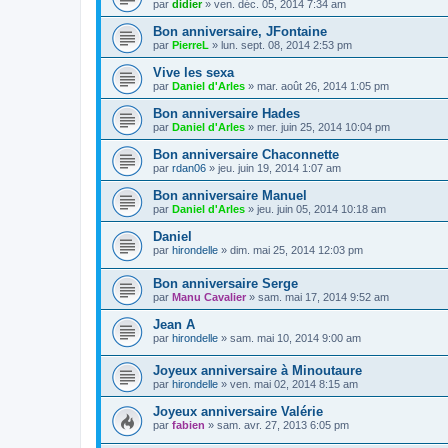
par
didier
»
ven. déc. 05, 2014 7:34 am
Bon anniversaire, JFontaine
par
PierreL
»
lun. sept. 08, 2014 2:53 pm
Vive les sexa
par
Daniel d'Arles
»
mar. août 26, 2014 1:05 pm
Bon anniversaire Hades
par
Daniel d'Arles
»
mer. juin 25, 2014 10:04 pm
Bon anniversaire Chaconnette
par
rdan06
»
jeu. juin 19, 2014 1:07 am
Bon anniversaire Manuel
par
Daniel d'Arles
»
jeu. juin 05, 2014 10:18 am
Daniel
par
hirondelle
»
dim. mai 25, 2014 12:03 pm
Bon anniversaire Serge
par
Manu Cavalier
»
sam. mai 17, 2014 9:52 am
Jean A
par
hirondelle
»
sam. mai 10, 2014 9:00 am
Joyeux anniversaire à Minoutaure
par
hirondelle
»
ven. mai 02, 2014 8:15 am
Joyeux anniversaire Valérie
par
fabien
»
sam. avr. 27, 2013 6:05 pm