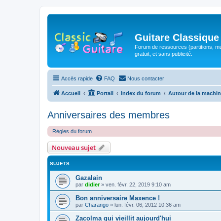
Guitare Classique
Forum de ressources (partitions, mu
gratuit, et sans publicité.
Accès rapide
FAQ
Nous contacter
Accueil
Portail
Index du forum
Autour de la machin
Anniversaires des membres
Règles du forum
Nouveau sujet
SUJETS
Gazalain
par
didier
»
ven. févr. 22, 2019 9:10 am
Bon anniversaire Maxence !
par
Charango
»
lun. févr. 06, 2012 10:36 am
Zacolma qui vieillit aujourd'hui