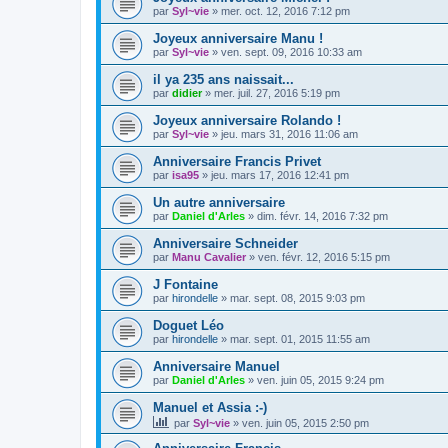
par
Syl~vie
»
mer. oct. 12, 2016 7:12 pm
Joyeux anniversaire Manu !
par
Syl~vie
»
ven. sept. 09, 2016 10:33 am
il ya 235 ans naissait...
par
didier
»
mer. juil. 27, 2016 5:19 pm
Joyeux anniversaire Rolando !
par
Syl~vie
»
jeu. mars 31, 2016 11:06 am
Anniversaire Francis Privet
par
isa95
»
jeu. mars 17, 2016 12:41 pm
Un autre anniversaire
par
Daniel d'Arles
»
dim. févr. 14, 2016 7:32 pm
Anniversaire Schneider
par
Manu Cavalier
»
ven. févr. 12, 2016 5:15 pm
J Fontaine
par
hirondelle
»
mar. sept. 08, 2015 9:03 pm
Doguet Léo
par
hirondelle
»
mar. sept. 01, 2015 11:55 am
Anniversaire Manuel
par
Daniel d'Arles
»
ven. juin 05, 2015 9:24 pm
Manuel et Assia :-)
par
Syl~vie
»
ven. juin 05, 2015 2:50 pm