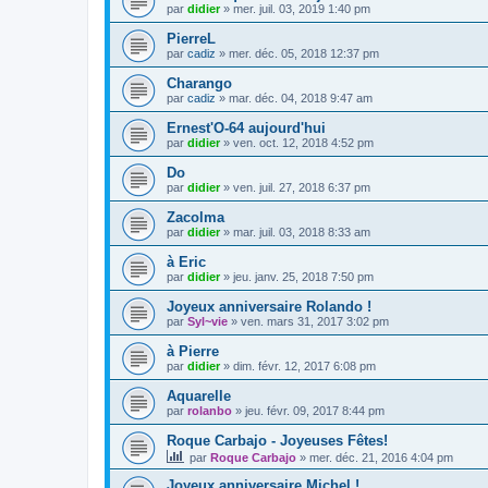
par
didier
»
mer. juil. 03, 2019 1:40 pm
PierreL
par
cadiz
»
mer. déc. 05, 2018 12:37 pm
Charango
par
cadiz
»
mar. déc. 04, 2018 9:47 am
Ernest'O-64 aujourd'hui
par
didier
»
ven. oct. 12, 2018 4:52 pm
Do
par
didier
»
ven. juil. 27, 2018 6:37 pm
Zacolma
par
didier
»
mar. juil. 03, 2018 8:33 am
à Eric
par
didier
»
jeu. janv. 25, 2018 7:50 pm
Joyeux anniversaire Rolando !
par
Syl~vie
»
ven. mars 31, 2017 3:02 pm
à Pierre
par
didier
»
dim. févr. 12, 2017 6:08 pm
Aquarelle
par
rolanbo
»
jeu. févr. 09, 2017 8:44 pm
Roque Carbajo - Joyeuses Fêtes!
par
Roque Carbajo
»
mer. déc. 21, 2016 4:04 pm
Joyeux anniversaire Michel !