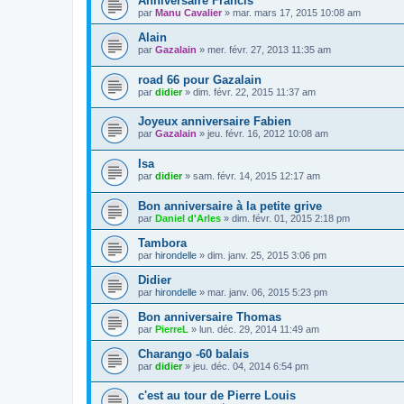
Anniversaire Francis
par
Manu Cavalier
»
mar. mars 17, 2015 10:08 am
Alain
par
Gazalain
»
mer. févr. 27, 2013 11:35 am
road 66 pour Gazalain
par
didier
»
dim. févr. 22, 2015 11:37 am
Joyeux anniversaire Fabien
par
Gazalain
»
jeu. févr. 16, 2012 10:08 am
Isa
par
didier
»
sam. févr. 14, 2015 12:17 am
Bon anniversaire à la petite grive
par
Daniel d'Arles
»
dim. févr. 01, 2015 2:18 pm
Tambora
par
hirondelle
»
dim. janv. 25, 2015 3:06 pm
Didier
par
hirondelle
»
mar. janv. 06, 2015 5:23 pm
Bon anniversaire Thomas
par
PierreL
»
lun. déc. 29, 2014 11:49 am
Charango -60 balais
par
didier
»
jeu. déc. 04, 2014 6:54 pm
c'est au tour de Pierre Louis