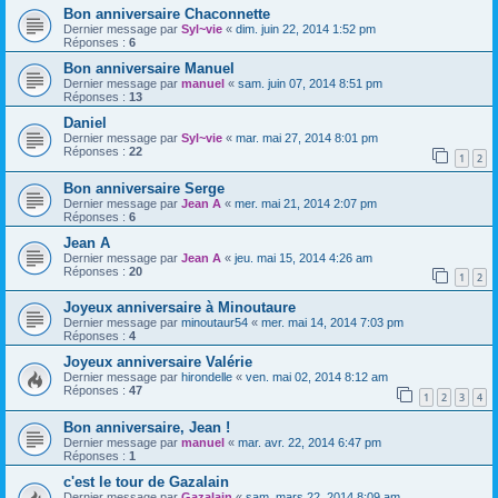
Bon anniversaire Chaconnette
Dernier message par
Syl~vie
«
dim. juin 22, 2014 1:52 pm
Réponses :
6
Bon anniversaire Manuel
Dernier message par
manuel
«
sam. juin 07, 2014 8:51 pm
Réponses :
13
Daniel
Dernier message par
Syl~vie
«
mar. mai 27, 2014 8:01 pm
Réponses :
22
1
2
Bon anniversaire Serge
Dernier message par
Jean A
«
mer. mai 21, 2014 2:07 pm
Réponses :
6
Jean A
Dernier message par
Jean A
«
jeu. mai 15, 2014 4:26 am
Réponses :
20
1
2
Joyeux anniversaire à Minoutaure
Dernier message par
minoutaur54
«
mer. mai 14, 2014 7:03 pm
Réponses :
4
Joyeux anniversaire Valérie
Dernier message par
hirondelle
«
ven. mai 02, 2014 8:12 am
Réponses :
47
1
2
3
4
Bon anniversaire, Jean !
Dernier message par
manuel
«
mar. avr. 22, 2014 6:47 pm
Réponses :
1
c'est le tour de Gazalain
Dernier message par
Gazalain
«
sam. mars 22, 2014 8:09 am