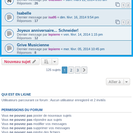
Réponses :
26
1
2
Isabelle
Dernier message par
isa95
«
dim. févr. 16, 2014 9:54 pm
Réponses :
17
1
2
Joyeux anniversaire... Schneider!
Dernier message par
lepierre
«
ven. févr. 14, 2014 1:15 pm
Réponses :
12
Grive Musicienne
Dernier message par
lepierre
«
mer. févr. 05, 2014 10:45 pm
Réponses :
8
Nouveau sujet
1
2
3
Suivante
126 sujets
Aller à
QUI EST EN LIGNE
Utilisateurs parcourant ce forum : Aucun utilisateur enregistré et 2 invités
PERMISSIONS DU FORUM
Vous
ne pouvez pas
poster de nouveaux sujets
Vous
ne pouvez pas
répondre aux sujets
Vous
ne pouvez pas
modifier vos messages
Vous
ne pouvez pas
supprimer vos messages
Vous
ne pouvez pas
joindre des fichiers