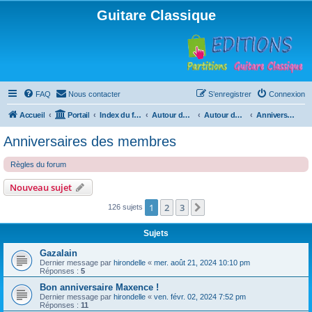
Guitare Classique
FAQ
Nous contacter
S’enregistrer
Connexion
Accueil
Portail
Index du forum
Autour de la machine à café
Autour de la machine à café
Anniversaires des membres
Anniversaires des membres
Règles du forum
Nouveau sujet
1
2
3
Suivante
126 sujets
Sujets
Gazalain
Dernier message par
hirondelle
«
mer. août 21, 2024 10:10 pm
Réponses :
5
Bon anniversaire Maxence !
Dernier message par
hirondelle
«
ven. févr. 02, 2024 7:52 pm
Réponses :
11