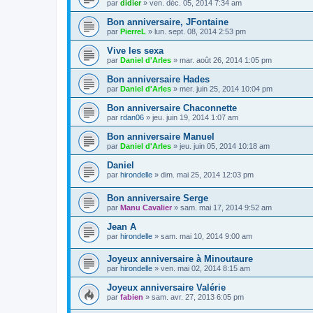
par
didier
»
ven. déc. 05, 2014 7:34 am
Bon anniversaire, JFontaine
par
PierreL
»
lun. sept. 08, 2014 2:53 pm
Vive les sexa
par
Daniel d'Arles
»
mar. août 26, 2014 1:05 pm
Bon anniversaire Hades
par
Daniel d'Arles
»
mer. juin 25, 2014 10:04 pm
Bon anniversaire Chaconnette
par
rdan06
»
jeu. juin 19, 2014 1:07 am
Bon anniversaire Manuel
par
Daniel d'Arles
»
jeu. juin 05, 2014 10:18 am
Daniel
par
hirondelle
»
dim. mai 25, 2014 12:03 pm
Bon anniversaire Serge
par
Manu Cavalier
»
sam. mai 17, 2014 9:52 am
Jean A
par
hirondelle
»
sam. mai 10, 2014 9:00 am
Joyeux anniversaire à Minoutaure
par
hirondelle
»
ven. mai 02, 2014 8:15 am
Joyeux anniversaire Valérie
par
fabien
»
sam. avr. 27, 2013 6:05 pm