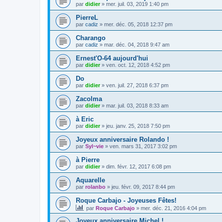
par
didier
»
mer. juil. 03, 2019 1:40 pm
PierreL
par
cadiz
»
mer. déc. 05, 2018 12:37 pm
Charango
par
cadiz
»
mar. déc. 04, 2018 9:47 am
Ernest'O-64 aujourd'hui
par
didier
»
ven. oct. 12, 2018 4:52 pm
Do
par
didier
»
ven. juil. 27, 2018 6:37 pm
Zacolma
par
didier
»
mar. juil. 03, 2018 8:33 am
à Eric
par
didier
»
jeu. janv. 25, 2018 7:50 pm
Joyeux anniversaire Rolando !
par
Syl~vie
»
ven. mars 31, 2017 3:02 pm
à Pierre
par
didier
»
dim. févr. 12, 2017 6:08 pm
Aquarelle
par
rolanbo
»
jeu. févr. 09, 2017 8:44 pm
Roque Carbajo - Joyeuses Fêtes!
par
Roque Carbajo
»
mer. déc. 21, 2016 4:04 pm
Joyeux anniversaire Michel !