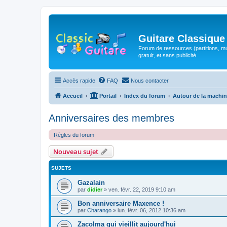
Guitare Classique
Forum de ressources (partitions, mu
gratuit, et sans publicité.
Accès rapide
FAQ
Nous contacter
Accueil
Portail
Index du forum
Autour de la machin
Anniversaires des membres
Règles du forum
Nouveau sujet
SUJETS
Gazalain
par
didier
»
ven. févr. 22, 2019 9:10 am
Bon anniversaire Maxence !
par
Charango
»
lun. févr. 06, 2012 10:36 am
Zacolma qui vieillit aujourd'hui