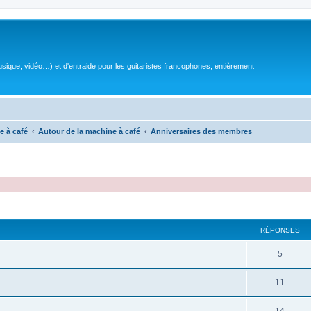
sique, vidéo…) et d'entraide pour les guitaristes francophones, entièrement
e à café
Autour de la machine à café
Anniversaires des membres
RÉPONSES
R
5
é
R
11
p
é
o
R