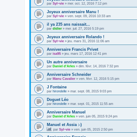
par
Syl~vie
»
mer. oct. 12, 2016 7:12 pm
Joyeux anniversaire Manu !
par
Syl~vie
»
ven. sept. 09, 2016 10:33 am
il ya 235 ans naissait...
par
didier
»
mer. juil. 27, 2016 5:19 pm
Joyeux anniversaire Rolando !
par
Syl~vie
»
jeu. mars 31, 2016 11:06 am
Anniversaire Francis Privet
par
isa95
»
jeu. mars 17, 2016 12:41 pm
Un autre anniversaire
par
Daniel d'Arles
»
dim. févr. 14, 2016 7:32 pm
Anniversaire Schneider
par
Manu Cavalier
»
ven. févr. 12, 2016 5:15 pm
J Fontaine
par
hirondelle
»
mar. sept. 08, 2015 9:03 pm
Doguet Léo
par
hirondelle
»
mar. sept. 01, 2015 11:55 am
Anniversaire Manuel
par
Daniel d'Arles
»
ven. juin 05, 2015 9:24 pm
Manuel et Assia :-)
par
Syl~vie
»
ven. juin 05, 2015 2:50 pm