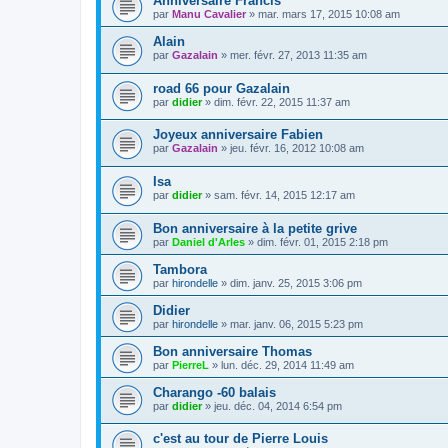
Anniversaire Francis
par
Manu Cavalier
»
mar. mars 17, 2015 10:08 am
Alain
par
Gazalain
»
mer. févr. 27, 2013 11:35 am
road 66 pour Gazalain
par
didier
»
dim. févr. 22, 2015 11:37 am
Joyeux anniversaire Fabien
par
Gazalain
»
jeu. févr. 16, 2012 10:08 am
Isa
par
didier
»
sam. févr. 14, 2015 12:17 am
Bon anniversaire à la petite grive
par
Daniel d'Arles
»
dim. févr. 01, 2015 2:18 pm
Tambora
par
hirondelle
»
dim. janv. 25, 2015 3:06 pm
Didier
par
hirondelle
»
mar. janv. 06, 2015 5:23 pm
Bon anniversaire Thomas
par
PierreL
»
lun. déc. 29, 2014 11:49 am
Charango -60 balais
par
didier
»
jeu. déc. 04, 2014 6:54 pm
c'est au tour de Pierre Louis