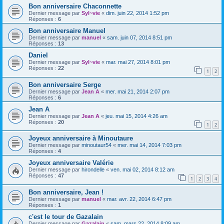
Bon anniversaire Chaconnette
Dernier message par
Syl~vie
«
dim. juin 22, 2014 1:52 pm
Réponses :
6
Bon anniversaire Manuel
Dernier message par
manuel
«
sam. juin 07, 2014 8:51 pm
Réponses :
13
Daniel
Dernier message par
Syl~vie
«
mar. mai 27, 2014 8:01 pm
Réponses :
22
1
2
Bon anniversaire Serge
Dernier message par
Jean A
«
mer. mai 21, 2014 2:07 pm
Réponses :
6
Jean A
Dernier message par
Jean A
«
jeu. mai 15, 2014 4:26 am
Réponses :
20
1
2
Joyeux anniversaire à Minoutaure
Dernier message par
minoutaur54
«
mer. mai 14, 2014 7:03 pm
Réponses :
4
Joyeux anniversaire Valérie
Dernier message par
hirondelle
«
ven. mai 02, 2014 8:12 am
Réponses :
47
1
2
3
4
Bon anniversaire, Jean !
Dernier message par
manuel
«
mar. avr. 22, 2014 6:47 pm
Réponses :
1
c'est le tour de Gazalain
Dernier message par
Gazalain
«
sam. mars 22, 2014 8:09 am