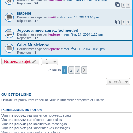
Réponses :
26
1
2
Isabelle
Dernier message par
isa95
«
dim. févr. 16, 2014 9:54 pm
Réponses :
17
1
2
Joyeux anniversaire... Schneider!
Dernier message par
lepierre
«
ven. févr. 14, 2014 1:15 pm
Réponses :
12
Grive Musicienne
Dernier message par
lepierre
«
mer. févr. 05, 2014 10:45 pm
Réponses :
8
Nouveau sujet
1
2
3
Suivante
126 sujets
Aller à
QUI EST EN LIGNE
Utilisateurs parcourant ce forum : Aucun utilisateur enregistré et 1 invité
PERMISSIONS DU FORUM
Vous
ne pouvez pas
poster de nouveaux sujets
Vous
ne pouvez pas
répondre aux sujets
Vous
ne pouvez pas
modifier vos messages
Vous
ne pouvez pas
supprimer vos messages
Vous
ne pouvez pas
joindre des fichiers