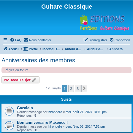
Guitare Classique
FAQ
Nous contacter
S’enregistrer
Connexion
Accueil
Portail
Index du forum
Autour de la machine à café
Autour de la machine à café
Anniversaires des membres
Anniversaires des membres
Règles du forum
Nouveau sujet
1
2
3
Suivante
126 sujets
Sujets
Gazalain
Dernier message par
hirondelle
«
mer. août 21, 2024 10:10 pm
Réponses :
5
Bon anniversaire Maxence !
Dernier message par
hirondelle
«
ven. févr. 02, 2024 7:52 pm
Réponses :
11